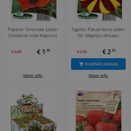
Papaver Orientale zaden
Tagetes Patula Nana zaden
Oosterse rode Klaproos
Mr. Majestic afrikaan
€
1
,
91
€
2
,
51
€
2
,
25
€
2
,
95
IN WINKELWAGEN
Meer info
Meer info