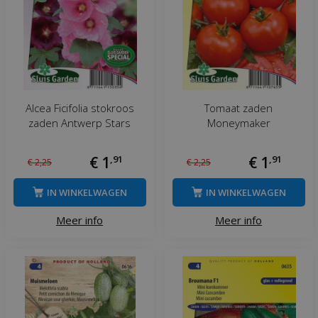
Alcea Ficifolia stokroos
Tomaat zaden
zaden Antwerp Stars
Moneymaker
€
1
,
91
€
1
,
91
€
2
,
25
€
2
,
25
IN WINKELWAGEN
IN WINKELWAGEN
Meer info
Meer info