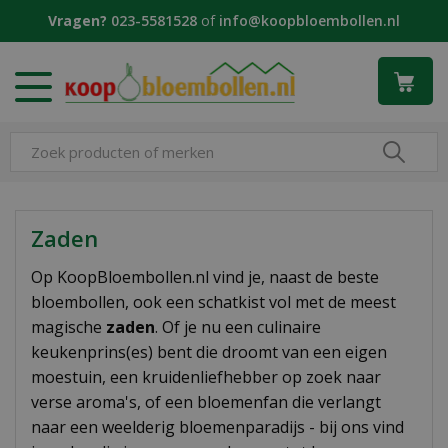
G
Vragen?
023-5581528
of
info@koopbloembollen.nl
a
n
a
a
r
c
o
n
t
e
Zaden
n
t
Op KoopBloembollen.nl vind je, naast de beste
bloembollen, ook een schatkist vol met de meest
magische
zaden
. Of je nu een culinaire
keukenprins(es) bent die droomt van een eigen
moestuin, een kruidenliefhebber op zoek naar
verse aroma's, of een bloemenfan die verlangt
naar een weelderig bloemenparadijs - bij ons vind