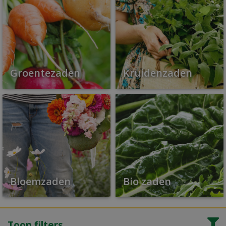
Groentezaden
Kruidenzaden
Bloemzaden
Bio zaden
Toon filters