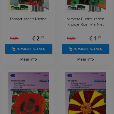
Tomaat zaden Minibel
Mimosa Pudica zaden
Kruidje-Roer-Me-Niet
€
2
,
51
€
1
,
91
€
2
,
95
€
2
,
25
IN WINKELWAGEN
IN WINKELWAGEN
Meer info
Meer info