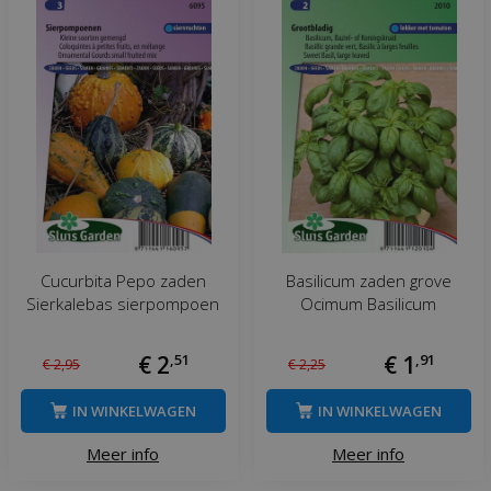
Cucurbita Pepo zaden
Basilicum zaden grove
Sierkalebas sierpompoen
Ocimum Basilicum
€
2
,
51
€
1
,
91
€
2
,
95
€
2
,
25
IN WINKELWAGEN
IN WINKELWAGEN
Meer info
Meer info