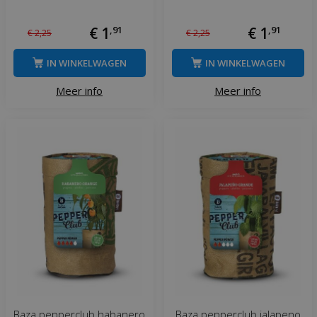
€
1
,
91
€
1
,
91
€
2
,
25
€
2
,
25
IN WINKELWAGEN
IN WINKELWAGEN
Meer info
Meer info
Baza pepperclub habanero
Baza pepperclub jalapeno