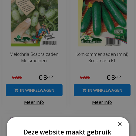
Melothria Scabra zaden
Komkommer zaden (mini)
Muismeloen
Broumana F1
€
3
,
36
€
3
,
36
€
3
,
95
€
3
,
95
IN WINKELWAGEN
IN WINKELWAGEN
Meer info
Meer info
×
Deze website maakt gebruik