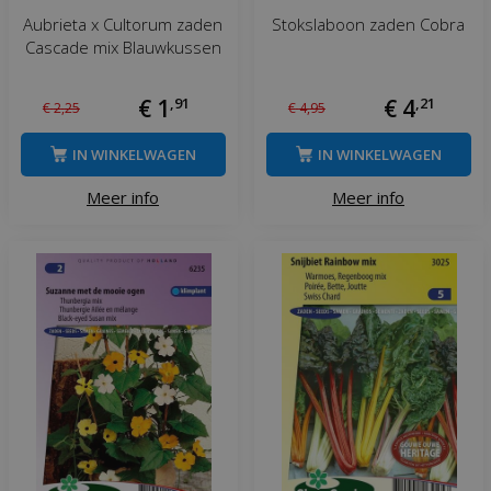
Aubrieta x Cultorum zaden
Stokslaboon zaden Cobra
Cascade mix Blauwkussen
€
1
,
91
€
4
,
21
€
2
,
25
€
4
,
95
IN WINKELWAGEN
IN WINKELWAGEN
Meer info
Meer info