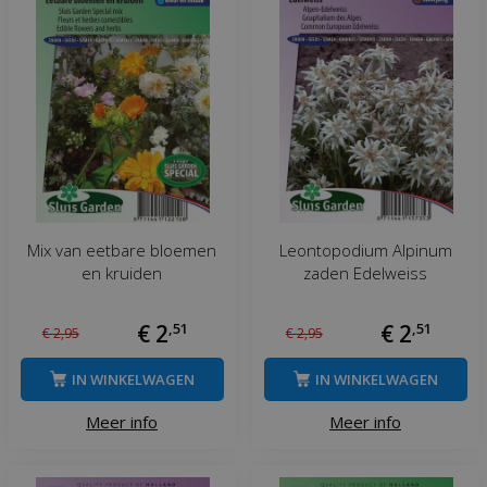
Mix van eetbare bloemen
Leontopodium Alpinum
en kruiden
zaden Edelweiss
€
2
,
51
€
2
,
51
€
2
,
95
€
2
,
95
IN WINKELWAGEN
IN WINKELWAGEN
Meer info
Meer info