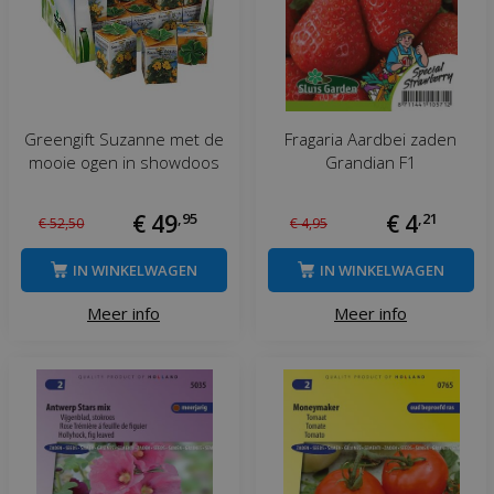
Greengift Suzanne met de
Fragaria Aardbei zaden
mooie ogen in showdoos
Grandian F1
€
49
,
95
€
4
,
21
€
52
,
50
€
4
,
95
IN WINKELWAGEN
IN WINKELWAGEN
Meer info
Meer info