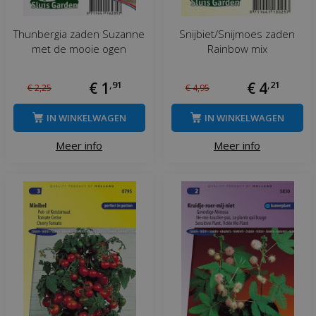
Thunbergia zaden Suzanne
Snijbiet/Snijmoes zaden
met de mooie ogen
Rainbow mix
€
1
,
91
€
4
,
21
€
2
,
25
€
4
,
95
IN WINKELWAGEN
IN WINKELWAGEN
Meer info
Meer info