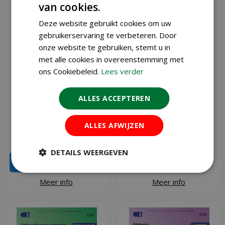
van cookies.
Deze website gebruikt cookies om uw
gebruikerservaring te verbeteren. Door
onze website te gebruiken, stemt u in
met alle cookies in overeenstemming met
ons Cookiebeleid.
Lees verder
ALLES ACCEPTEREN
Matthiola Incana zaden
Baza Pepperclub hot
Dwarf Ten Weeks Violier
chocolat
ALLES AFWIJZEN
€
1
,
91
€
6
,
95
€
2
,
25
DETAILS WEERGEVEN
IN WINKELWAGEN
Meer info
Meer info