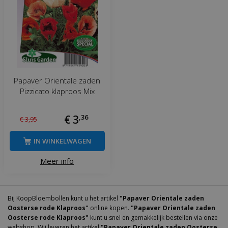
Papaver Orientale zaden
Pizzicato klaproos Mix
€
3
,
36
€
3
,
95
IN WINKELWAGEN
Meer info
Bij KoopBloembollen kunt u het artikel
"Papaver Orientale zaden
Oosterse rode Klaproos"
online kopen.
"Papaver Orientale zaden
Oosterse rode Klaproos"
kunt u snel en gemakkelijk bestellen via onze
webshop. Wij leveren het artikel
"Papaver Orientale zaden Oosterse