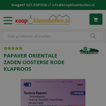
G
Vragen?
023-5581528
of
info@koopbloembollen.nl
a
n
a
a
r
c
o
n
t
e
PAPAVER ORIENTALE
n
ZADEN OOSTERSE RODE
t
KLAPROOS