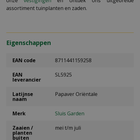
onze
vestigingen
en ontdek ons uitgebreide
assortiment tuinplanten en zaden.
Eigenschappen
EAN code
8711441159258
EAN
SL5925
leverancier
Latijnse
Papaver Oriëntale
naam
Merk
Sluis Garden
Zaaien /
mei t/m juli
planten
buiten