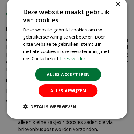
×
Deze website maakt gebruik
Verzending
van cookies.
Bezorging:
Deze website gebruikt cookies om uw
gebruikerservaring te verbeteren. Door
Om uw bestelling goed en veilig bij u thuis te laten
onze website te gebruiken, stemt u in
bezorgen maken wij gebruik van PostNL. De levertijd
met alle cookies in overeenstemming met
bedraagt doorgaans tussen de 1 en 2
ons Cookiebeleid.
Lees verder
werkdagen. Deze bezorgtijd geldt zowel voor
Nederland als België.
ALLES ACCEPTEREN
Bezorgkosten Nederland:
ALLES AFWIJZEN
Bestellingen van € 49,95 of meer verzenden wij gratis.
Voor een bestelling onder € 49,95 zijn er 2 tarieven:
DETAILS WEERGEVEN
€ 4,99 voor bestellingen onder € 49,95 van
alleen kleine zakjes / doosjes zaden die via
brievenbuspost worden verzonden.