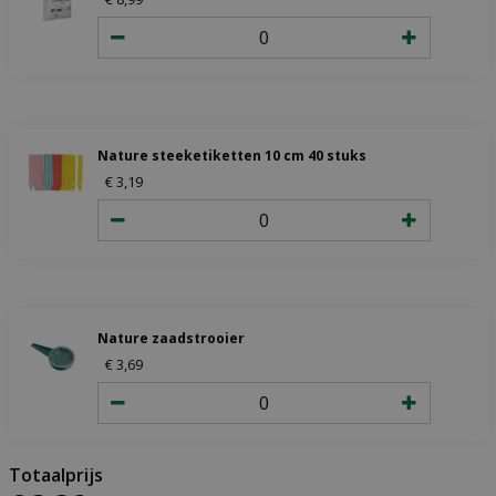
Nature steeketiketten 10 cm 40 stuks
€
3
,
19
Nature zaadstrooier
€
3
,
69