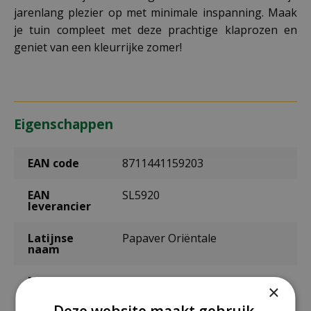
jarenlang plezier op met minimale inspanning. Maak
je tuin compleet met deze prachtige klaprozen en
geniet van een kleurrijke zomer!
Eigenschappen
EAN code
8711441159203
EAN
SL5920
leverancier
Latijnse
Papaver Oriëntale
naam
Merk
Sluis Garden
×
Deze website maakt gebruik