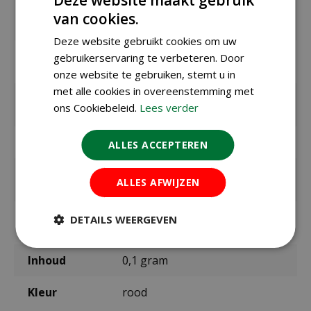
Zaaien /
mei t/m juli
planten
van cookies.
buiten
Deze website gebruikt cookies om uw
Bloeitijd /
juni t/m augustus
gebruikerservaring te verbeteren. Door
oogsttijd
onze website te gebruiken, stemt u in
met alle cookies in overeenstemming met
Max. hoogte
40 cm
ons Cookiebeleid.
Lees verder
in cm
Standplaats
zon
ALLES ACCEPTEREN
Zaaitemperat
ca. 18ºC
ALLES AFWIJZEN
uur
Kiemduur in
ca. 20 dagen
DETAILS WEERGEVEN
dagen
Inhoud
0,1 gram
Kleur
rood