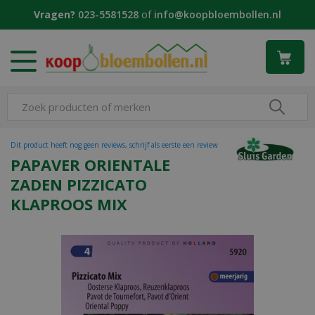
G
Vragen?
023-5581528
of
info@koopbloembollen.nl
a
n
a
a
r
c
o
n
t
Dit product heeft nog geen reviews, schrijf als eerste een review
e
PAPAVER ORIENTALE
n
ZADEN PIZZICATO
t
KLAPROOS MIX