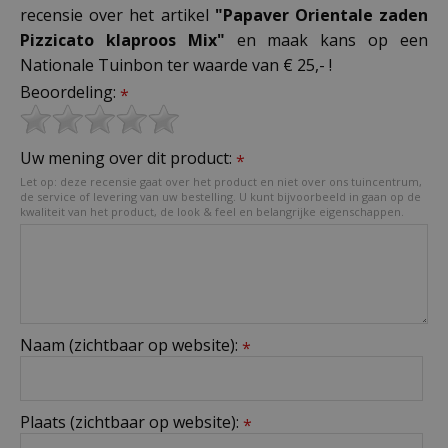
recensie over het artikel
"Papaver Orientale zaden
Pizzicato klaproos Mix"
en maak kans op een
Nationale Tuinbon ter waarde van € 25,- !
Beoordeling:
*
Uw mening over dit product:
*
Let op: deze recensie gaat over het product en niet over ons tuincentrum,
de service of levering van uw bestelling. U kunt bijvoorbeeld in gaan op de
kwaliteit van het product, de look & feel en belangrijke eigenschappen.
Naam (zichtbaar op website):
*
Plaats (zichtbaar op website):
*