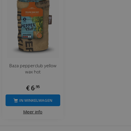
Baza pepperclub yellow
wax hot
€
6
,
95
IN WINKELWAGEN
Meer info