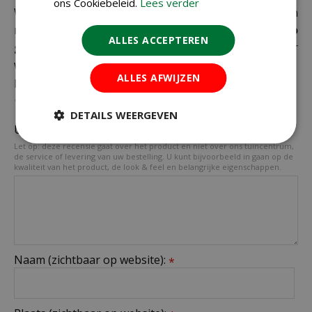
ons Cookiebeleid.
Lees verder
Wij zijn benieuwd naar uw mening! Schrijf een
recensie over het artikel
"Baza pepperclub jalapeno
ALLES ACCEPTEREN
grande"
en maak kans op een Nationale Tuinbon ter
waarde van € 25,- !
ALLES AFWIJZEN
Beoordeling:
*
DETAILS WEERGEVEN
Uw mening over dit product:
*
Let op: deze recensie gaat over het product en niet over ons tuincentrum,
de service of levering van uw bestelling. U kunt bijvoorbeeld in gaan op de
kwaliteit van het product, de look & feel en belangrijke eigenschappen.
Naam (zichtbaar op website):
*