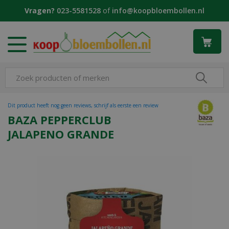
G
Vragen?
023-5581528
of
info@koopbloembollen.nl
a
n
a
a
r
c
o
n
t
Dit product heeft nog geen reviews, schrijf als eerste een review
e
BAZA PEPPERCLUB
n
JALAPENO GRANDE
t