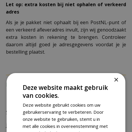
Let op: extra kosten bij niet ophalen of verkeerd
adres
Als je je pakket niet ophaalt bij een PostNL-punt of
een verkeerd afleveradres invult, zijn wij genoodzaakt
extra kosten in rekening te brengen. Controleer
daarom altijd goed je adresgegevens voordat je je
bestelling plaatst.
×
Recensies
Deze website maakt gebruik
van cookies.
Deze website gebruikt cookies om uw
Schrijf zelf een recensie over "Baza pepperclub
gebruikerservaring te verbeteren. Door
onze website te gebruiken, stemt u in
jalapeno grande"
met alle cookies in overeenstemming met