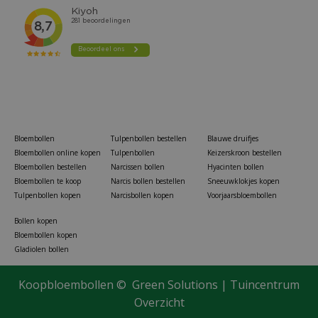
Bloembollen
Tulpenbollen bestellen
Blauwe druifjes
Bloembollen online kopen
Tulpenbollen
Keizerskroon bestellen
Bloembollen bestellen
Narcissen bollen
Hyacinten bollen
Bloembollen te koop
Narcis bollen bestellen
Sneeuwklokjes kopen
Tulpenbollen kopen
Narcisbollen kopen
Voorjaarsbloembollen
Bollen kopen
Bloembollen kopen
Gladiolen bollen
Koopbloembollen ©
Green Solutions
|
Tuincentrum
Overzicht
Baza pepperclub jalapeno grande