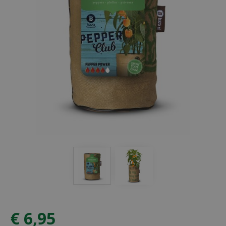
€
6
,
95