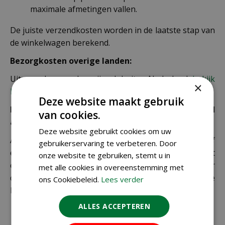
maximale afmetingen vallen.
De juiste verzendkosten worden in de laatste stap van
de winkelwagen berekend.
Bezorgkosten overige landen:
Uiteraard verzenden wij ook buiten Nederland,
bekijk
×
hier de verzendkosten.
Deze website maakt gebruik
Let op: extra kosten bij niet ophalen of verkeerd
van cookies.
adres
Deze website gebruikt cookies om uw
Als je je pakket niet ophaalt bij een PostNL-punt of
gebruikerservaring te verbeteren. Door
een verkeerd afleveradres invult, zijn wij genoodzaakt
onze website te gebruiken, stemt u in
extra kosten in rekening te brengen. Controleer
met alle cookies in overeenstemming met
daarom altijd goed je adresgegevens voordat je je
ons Cookiebeleid.
Lees verder
bestelling plaatst.
ALLES ACCEPTEREN