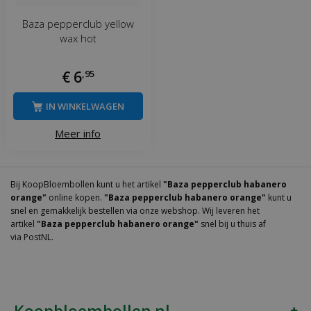
Baza pepperclub yellow
wax hot
€
6
,
95
IN WINKELWAGEN
Meer info
Bij KoopBloembollen kunt u het artikel
"Baza pepperclub habanero
orange"
online kopen.
"Baza pepperclub habanero orange"
kunt u
snel en gemakkelijk bestellen via onze webshop. Wij leveren het
artikel
"Baza pepperclub habanero orange"
snel bij u thuis af
via PostNL.
Koopbloembollen.nl