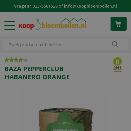
G
Vragen?
023-5581528
of
info@koopbloembollen.nl
a
n
a
a
r
c
o
n
t
e
BAZA PEPPERCLUB
n
HABANERO ORANGE
t