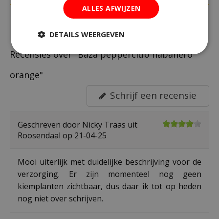
ALLES AFWIJZEN
Recensies
DETAILS WEERGEVEN
Recensies over "Baza pepperclub habanero
orange"
Schrijf een recensie
Geschreven door
Nicky Traas
uit
Roosendaal op
21-04-25
Mooi uiterlijk met duidelijke beschrijving voor de
verzorging. Er zijn momenteel nog geen
kiemplanten zichtbaar, dus daar ik tot op heden
nog niet over schrijven.