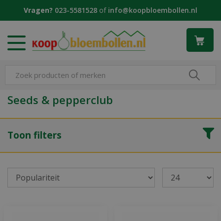
G
Vragen?
023-5581528
of
info@koopbloembollen.nl
a
n
a
a
r
c
o
n
Seeds & pepperclub
t
e
n
Toon filters
t