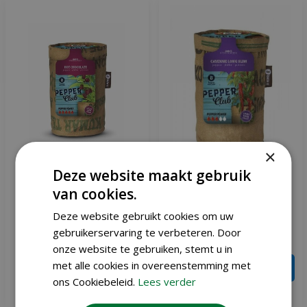
×
Deze website maakt gebruik
Baza Pepperclub hot
Baza pepperclub Anaheim
van cookies.
chocolat
Deze website gebruikt cookies om uw
gebruikerservaring te verbeteren. Door
€
6
,
95
€
6
,
95
onze website te gebruiken, stemt u in
met alle cookies in overeenstemming met
IN WINKELWAGEN
ons Cookiebeleid.
Lees verder
Meer info
Meer info