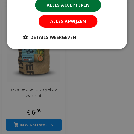
ALLES ACCEPTEREN
ALLES AFWIJZEN
DETAILS WEERGEVEN
Baza pepperclub yellow
wax hot
€
6
,
95
IN WINKELWAGEN