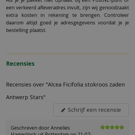
Als je je pakket niet ophaalt bij een PostNL-punt of
een verkeerd afleveradres invult, zijn wij genoodzaakt
extra kosten in rekening te brengen. Controleer
daarom altijd goed je adresgegevens voordat je je
bestelling plaatst.
Recensies
Recensies over "Alcea Ficifolia stokroos zaden
Antwerp Stars"
Schrijf een recensie
Geschreven door
Annelies
Hamerlinck
uit Rotterdam op
21-07-