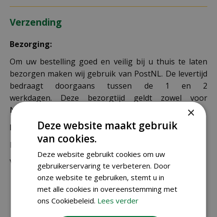
Verzending
Bezorging:
Om uw bestelling goed en veilig bij u thuis te laten
bezorgen maken wij gebruik van PostNL. De levertijd
bedraagt doorgaans tussen de 1 en 2
werkdagen. Deze bezorgtijd geldt zowel voor
×
Nederland als België.
Deze website maakt gebruik
Bezorgkosten Nederland:
van cookies.
Bestellingen van € 49,95 of meer verzenden wij gratis.
Deze website gebruikt cookies om uw
Voor een bestelling onder € 49,95 zijn er 2 tarieven:
gebruikerservaring te verbeteren. Door
onze website te gebruiken, stemt u in
€ 4,99 voor bestellingen onder € 49,95 van
met alle cookies in overeenstemming met
alleen kleine zakjes / doosjes zaden die via
ons Cookiebeleid.
Lees verder
brievenbuspost worden verzonden.