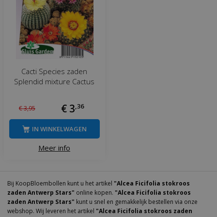
Cacti Species zaden
Splendid mixture Cactus
€
3
,
36
€
3
,
95
IN WINKELWAGEN
Meer info
Bij KoopBloembollen kunt u het artikel
"Alcea Ficifolia stokroos
zaden Antwerp Stars"
online kopen.
"Alcea Ficifolia stokroos
zaden Antwerp Stars"
kunt u snel en gemakkelijk bestellen via onze
webshop. Wij leveren het artikel
"Alcea Ficifolia stokroos zaden