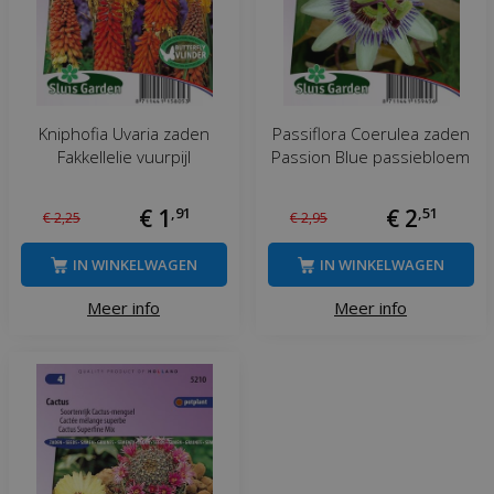
Kniphofia Uvaria zaden
Passiflora Coerulea zaden
Fakkellelie vuurpijl
Passion Blue passiebloem
€
1
,
91
€
2
,
51
€
2
,
25
€
2
,
95
IN WINKELWAGEN
IN WINKELWAGEN
Meer info
Meer info