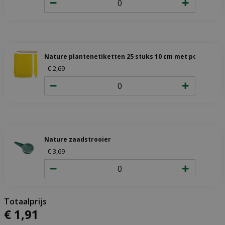
Nature plantenetiketten 25 stuks 10 cm met potlood
€
2
,
69
Nature zaadstrooier
€
3
,
69
€
1
,
91