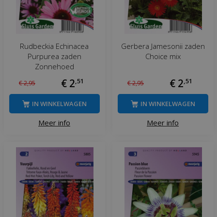
Rudbeckia Echinacea
Gerbera Jamesonii zaden
Purpurea zaden
Choice mix
Zonnehoed
€
2
,
51
€
2
,
51
€
2
,
95
€
2
,
95
IN WINKELWAGEN
IN WINKELWAGEN
Meer info
Meer info