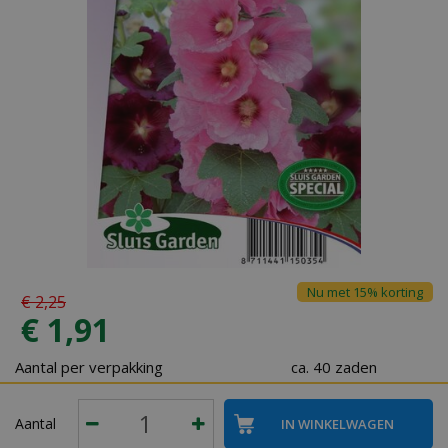
Nu met 15% korting
€
2
,
25
€
1
,
91
Aantal per verpakking
ca. 40 zaden
Aantal