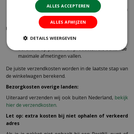
€ 6,99 voor bestellingen onder € 49,95 voor de
ALLES ACCEPTEREN
rest van de producten die via pakketpost worden
verzonden.
ALLES AFWIJZEN
Uitzonderlijke verzendkosten
DETAILS WEERGEVEN
Er word standaard € 4,99 verzendkosten
berekend op planten en producten die buiten de
maximale afmetingen vallen.
De juiste verzendkosten worden in de laatste stap van
de winkelwagen berekend.
Bezorgkosten overige landen:
Uiteraard verzenden wij ook buiten Nederland,
bekijk
hier de verzendkosten.
Let op: extra kosten bij niet ophalen of verkeerd
adres