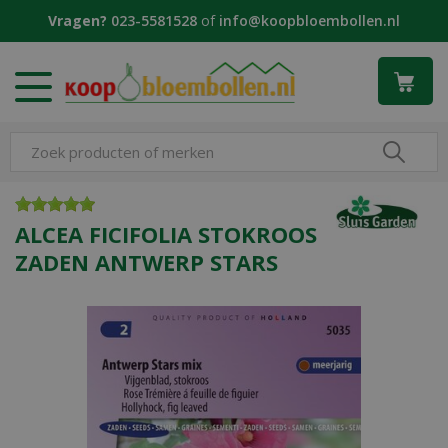
G
Vragen?
023-5581528
of
info@koopbloembollen.nl
a
n
a
a
r
c
o
n
t
e
ALCEA FICIFOLIA STOKROOS
n
ZADEN ANTWERP STARS
t