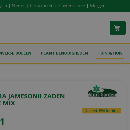
ngen
Nieuws
Retourneren
Klantenservice
Inloggen
DIVERSE BOLLEN
PLANT BENODIGHEDEN
TUIN & HUIS
RA JAMESONII ZADEN
E MIX
Nu met 15% korting
1