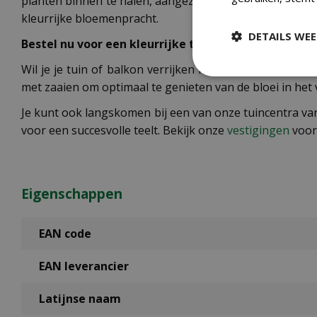
planten binnen te halen, aangezien ze niet volledig win
kleurrijke bloemenpracht.
DETAILS WE
Bestel nu voor een kleurrijke tuin
Wil je je tuin of balkon verrijken met deze prachtige 
met zaaien om optimaal te genieten van de bloei in het
Je kunt ook langskomen bij een van onze tuincentra va
voor een succesvolle teelt. Bekijk onze
vestigingen
voor 
Eigenschappen
EAN code
EAN leverancier
Latijnse naam