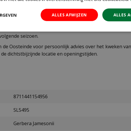
terhard zijn. Met de juiste verzorging zullen de gerbera's i
ERGEVEN
ALLES AFWIJZEN
ALLES 
gerbera's? Bestel de Gerbera Jamesonii Choice Mix vandaag 
 volgende seizoen.
n de Oosteinde voor persoonlijk advies over het kweken va
de dichtstbijzijnde locatie en openingstijden.
8711441154956
SL5495
Gerbera Jamesonii