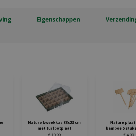
ving
Eigenschappen
Verzendin
ter
Nature kweekkas 33x23 cm
Nature plaat
met turfpotplaat
bamboe 5 stuks
€
10
,
99
€
4
,
99