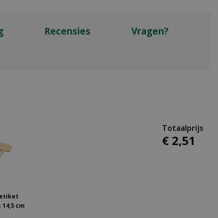
g
Recensies
Vragen?
€
2
,
51
etiket
 14,5 cm