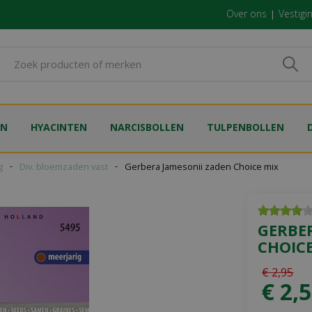
Over ons
Vestigi
EN
HYACINTEN
NARCISBOLLEN
TULPENBOLLEN
g
Div. bloemzaden vast
Gerbera Jamesonii zaden Choice mix
GERBE
CHOIC
€
2
,
95
€
2
,
5