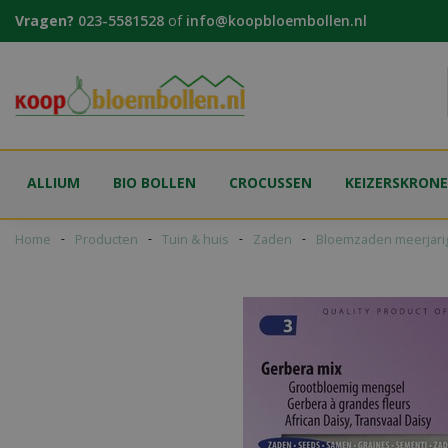
Ga
Vragen?
023-5581528
of
info@koopbloembollen.nl
naar
content
ALLIUM
BIO BOLLEN
CROCUSSEN
KEIZERSKRON
Home
Producten
Tuin & huis
Zaden
Bloemzaden meerjari