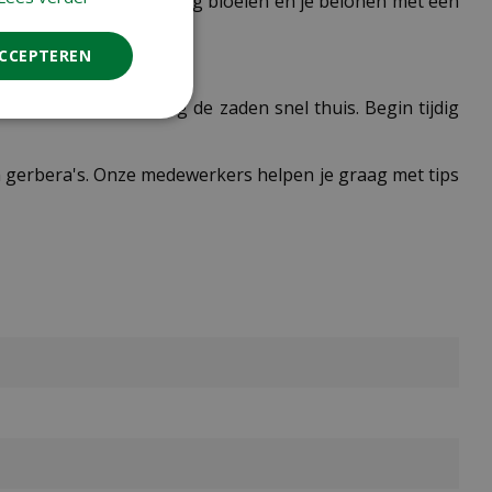
n het tweede jaar prachtig bloeien en je belonen met een
ACCEPTEREN
nog online en ontvang de zaden snel thuis. Begin tijdig
n gerbera's. Onze medewerkers helpen je graag met tips