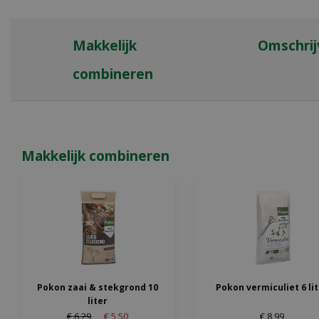
Makkelijk
Omschrij
combineren
Makkelijk combineren
Pokon zaai & stekgrond 10
Pokon vermiculiet 6 li
liter
€
6
,
29
€
5
,
50
€
8
,
99