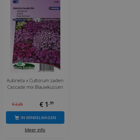
Aubrieta x Cultorum zaden
Cascade mix Blauwkussen
€
1
,
91
€
2
,
25
IN WINKELWAGEN
Meer info