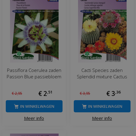
Passiflora Coerulea zaden
Cacti Species zaden
Passion Blue passiebloem
Splendid mixture Cactus
€
2
,
51
€
3
,
36
€
2
,
95
€
3
,
95
IN WINKELWAGEN
IN WINKELWAGEN
Meer info
Meer info