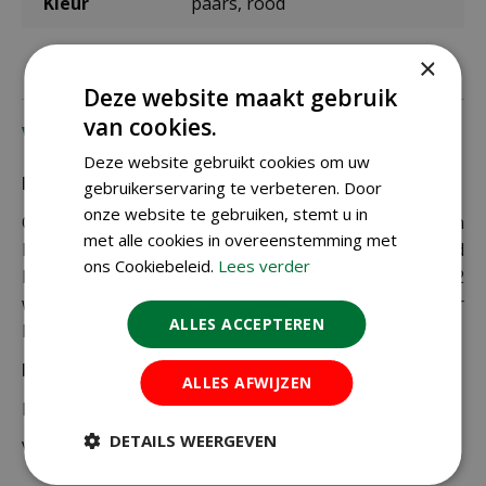
Kleur
paars, rood
×
Deze website maakt gebruik
van cookies.
Verzending
Deze website gebruikt cookies om uw
Bezorging:
gebruikerservaring te verbeteren. Door
onze website te gebruiken, stemt u in
Om uw bestelling goed en veilig bij u thuis te laten
met alle cookies in overeenstemming met
bezorgen maken wij gebruik van PostNL. De levertijd
ons Cookiebeleid.
Lees verder
bedraagt doorgaans tussen de 1 en 2
werkdagen. Deze bezorgtijd geldt zowel voor
ALLES ACCEPTEREN
Nederland als België.
Bezorgkosten Nederland:
ALLES AFWIJZEN
Bestellingen van € 49,95 of meer verzenden wij gratis.
DETAILS WEERGEVEN
Voor een bestelling onder € 49,95 zijn er 2 tarieven: