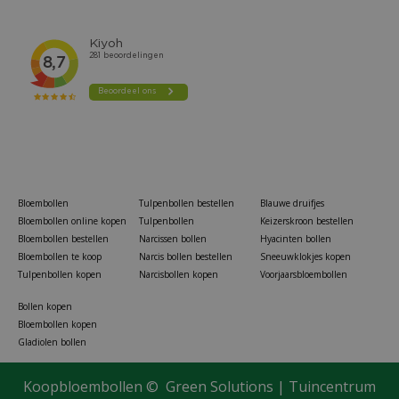
Bloembollen
Tulpenbollen bestellen
Blauwe druifjes
Bloembollen online kopen
Tulpenbollen
Keizerskroon bestellen
Bloembollen bestellen
Narcissen bollen
Hyacinten bollen
Bloembollen te koop
Narcis bollen bestellen
Sneeuwklokjes kopen
Tulpenbollen kopen
Narcisbollen kopen
Voorjaarsbloembollen
Bollen kopen
Bloembollen kopen
Gladiolen bollen
Rudbeckia Echinacea Purpurea zaden Zonnehoed
Koopbloembollen ©
Green Solutions
|
Tuincentrum