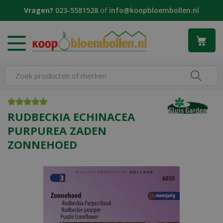
G
Vragen?
023-5581528
of
info@koopbloembollen.nl
a
n
a
a
r
c
o
n
t
e
RUDBECKIA ECHINACEA
n
PURPUREA ZADEN
t
ZONNEHOED