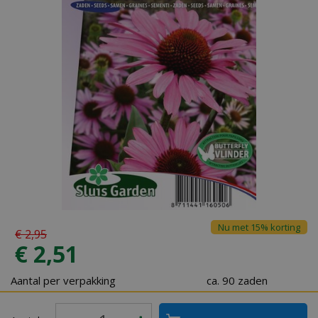
Nu met 15% korting
€
2
,
95
€
2
,
51
Aantal per verpakking
ca. 90 zaden