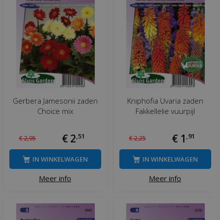
Gerbera Jamesonii zaden
Kniphofia Uvaria zaden
Choice mix
Fakkellelie vuurpijl
€
2
,
51
€
1
,
91
€
2
,
95
€
2
,
25
IN WINKELWAGEN
IN WINKELWAGEN
Meer info
Meer info