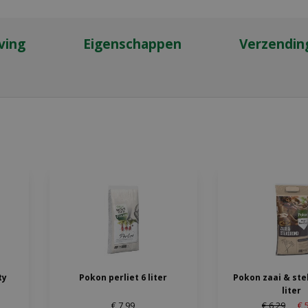
ving
Eigenschappen
Verzendin
ty
Pokon perliet 6 liter
Pokon zaai & ste
liter
€
7
,
99
€
6
,
29
€