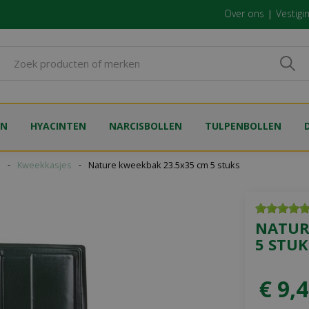
Over ons
Vestigi
EN
HYACINTEN
NARCISBOLLEN
TULPENBOLLEN
n
Kweekkasjes
Nature kweekbak 23.5x35 cm 5 stuks
NATUR
5 STUK
€
9
,
4