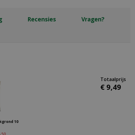
g
Recensies
Vragen?
€
9
,
49
kgrond 10
5
,
50