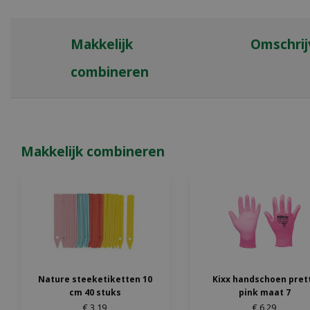
Makkelijk
Omschrij
combineren
Makkelijk combineren
Nature steeketiketten 10
Kixx handschoen pret
cm 40 stuks
pink maat 7
€
3
,
19
€
6
,
29