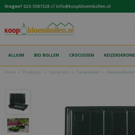
Ga
Vragen?
023-5581528
of
info@koopbloembollen.nl
naar
content
ALLIUM
BIO BOLLEN
CROCUSSEN
KEIZERSKRON
Home
Producten
Tuin & huis
Tuinartikelen
Kweekartikele