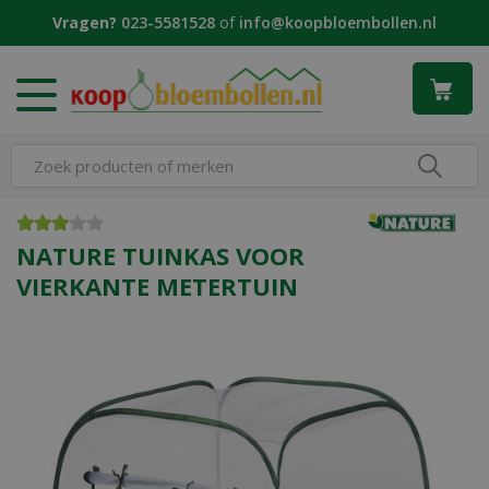
G
Vragen?
023-5581528
of
info@koopbloembollen.nl
a
n
a
a
r
c
o
n
t
e
NATURE TUINKAS VOOR
n
VIERKANTE METERTUIN
t