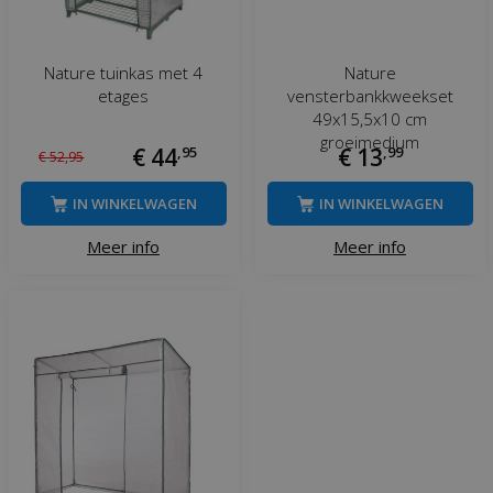
Nature tuinkas met 4
Nature
etages
vensterbankkweekset
49x15,5x10 cm
groeimedium
€
44
,
95
€
13
,
99
€
52
,
95
IN WINKELWAGEN
IN WINKELWAGEN
Meer info
Meer info