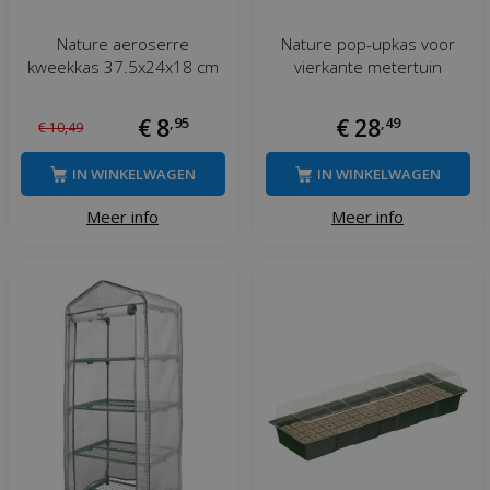
Nature aeroserre
Nature pop-upkas voor
kweekkas 37.5x24x18 cm
vierkante metertuin
€
8
,
95
€
28
,
49
€
10
,
49
IN WINKELWAGEN
IN WINKELWAGEN
Meer info
Meer info