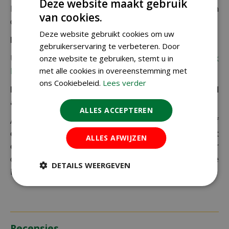
Deze website maakt gebruik
De juiste verzendkosten worden in de laatste stap van
van cookies.
de winkelwagen berekend.
Deze website gebruikt cookies om uw
Bezorgkosten overige landen:
gebruikerservaring te verbeteren. Door
Uiteraard verzenden wij ook buiten Nederland,
bekijk
onze website te gebruiken, stemt u in
met alle cookies in overeenstemming met
hier de verzendkosten.
ons Cookiebeleid.
Lees verder
Let op: extra kosten bij niet ophalen of verkeerd
adres
ALLES ACCEPTEREN
Als je je pakket niet ophaalt bij een PostNL-punt of
een verkeerd afleveradres invult, zijn wij genoodzaakt
ALLES AFWIJZEN
extra kosten in rekening te brengen. Controleer
daarom altijd goed je adresgegevens voordat je je
DETAILS WEERGEVEN
bestelling plaatst.
Recensies