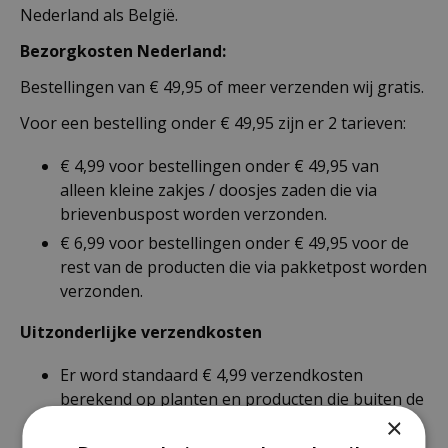
Nederland als België.
Bezorgkosten Nederland:
Bestellingen van € 49,95 of meer verzenden wij gratis.
Voor een bestelling onder € 49,95 zijn er 2 tarieven:
€ 4,99 voor bestellingen onder € 49,95 van
alleen kleine zakjes / doosjes zaden die via
brievenbuspost worden verzonden.
€ 6,99 voor bestellingen onder € 49,95 voor de
rest van de producten die via pakketpost worden
verzonden.
Uitzonderlijke verzendkosten
Er word standaard € 4,99 verzendkosten
berekend op planten en producten die buiten de
×
maximale afmetingen vallen.