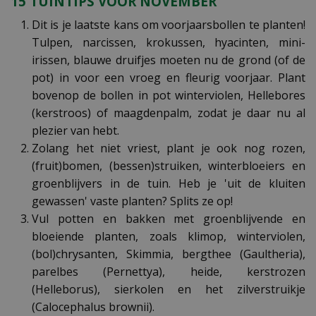
15 TUINTIPS VOOR NOVEMBER
Dit is je laatste kans om voorjaarsbollen te planten!
Tulpen, narcissen, krokussen, hyacinten, mini-
irissen, blauwe druifjes moeten nu de grond (of de
pot) in voor een vroeg en fleurig voorjaar. Plant
bovenop de bollen in pot winterviolen, Hellebores
(kerstroos) of maagdenpalm, zodat je daar nu al
plezier van hebt.
Zolang het niet vriest, plant je ook nog rozen,
(fruit)bomen, (bessen)struiken, winterbloeiers en
groenblijvers in de tuin. Heb je 'uit de kluiten
gewassen' vaste planten? Splits ze op!
Vul potten en bakken met groenblijvende en
bloeiende planten, zoals klimop, winterviolen,
(bol)chrysanten, Skimmia, bergthee (Gaultheria),
parelbes (Pernettya), heide, kerstrozen
(Helleborus), sierkolen en het zilverstruikje
(Calocephalus brownii).