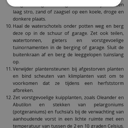
drogen en leg ze vervolgens in een kistje met een
laag stro, zand of zaagsel op een koele, droge en
donkere plaats.
Haal de waterschotels onder potten weg en berg
deze op in de schuur of garage. Zet ook teilen,
watertonnen, gieters en vorstgevoelige
tuinornamenten in de berging of garage. Sluit de
buitenkraan af en berg de leeggelopen tuinslang
op.
Verwijder plantensteunen bij afgestorven planten
en bind scheuten van klimplanten vast om te
voorkomen dat ze tijdens een herfststorm
afbreken.
Zet vorstgevoelige kuipplanten, zoals Oleander en
Abutilon en stekken van pelargoniums
(potgeraniums) en fuchsia’s bij de verwachting van
aanhoudende vorst in een lichte ruimte met een
temperatuur van tussen de 2 en 10 graden Celsius.