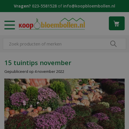
G
Vragen?
023-5581528
of
info@koopbloembollen.nl
a
n
a
a
r
c
o
n
t
15 tuintips november
e
Gepubliceerd op
4 november 2022
n
t