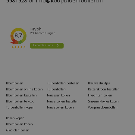
5581528
of
info@koopbloembollen.nl
Bloembollen
Tulpenbollen bestellen
Blauwe druifjes
Bloembollen online kopen
Tulpenbollen
Keizerskroon bestellen
Bloembollen bestellen
Narcissen bollen
Hyacinten bollen
Bloembollen te koop
Narcis bollen bestellen
Sneeuwklokjes kopen
Tulpenbollen kopen
Narcisbollen kopen
Voorjaarsbloembollen
Bollen kopen
Bloembollen kopen
Gladiolen bollen