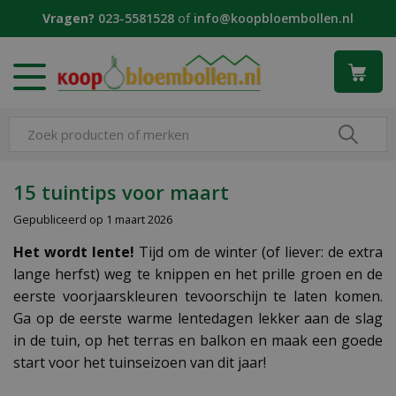
G
Vragen?
023-5581528
of
info@koopbloembollen.nl
a
n
a
a
r
c
o
n
t
15 tuintips voor maart
e
Gepubliceerd op
1 maart 2026
n
t
Het wordt lente!
Tijd om de winter (of liever: de extra
lange herfst) weg te knippen en het prille groen en de
eerste voorjaarskleuren tevoorschijn te laten komen.
Ga op de eerste warme lentedagen lekker aan de slag
in de tuin, op het terras en balkon en maak een goede
start voor het tuinseizoen van dit jaar!