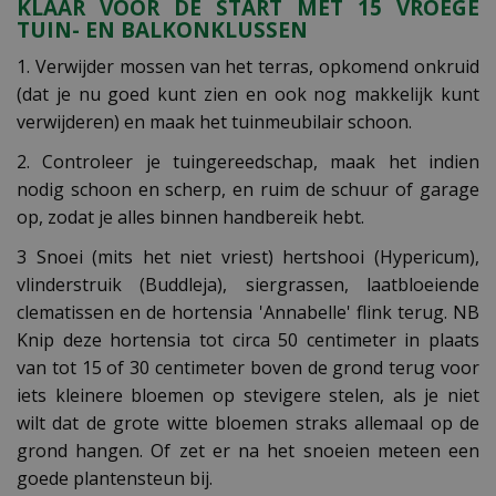
KLAAR VOOR DE START MET 15 VROEGE
TUIN- EN BALKONKLUSSEN
1. Verwijder mossen van het terras, opkomend onkruid
(dat je nu goed kunt zien en ook nog makkelijk kunt
verwijderen) en maak het tuinmeubilair schoon.
2. Controleer je tuingereedschap, maak het indien
nodig schoon en scherp, en ruim de schuur of garage
op, zodat je alles binnen handbereik hebt.
3 Snoei (mits het niet vriest) hertshooi (Hypericum),
vlinderstruik (Buddleja), siergrassen, laatbloeiende
clematissen en de hortensia 'Annabelle' flink terug. NB
Knip deze hortensia tot circa 50 centimeter in plaats
van tot 15 of 30 centimeter boven de grond terug voor
iets kleinere bloemen op stevigere stelen, als je niet
wilt dat de grote witte bloemen straks allemaal op de
grond hangen. Of zet er na het snoeien meteen een
goede plantensteun bij.