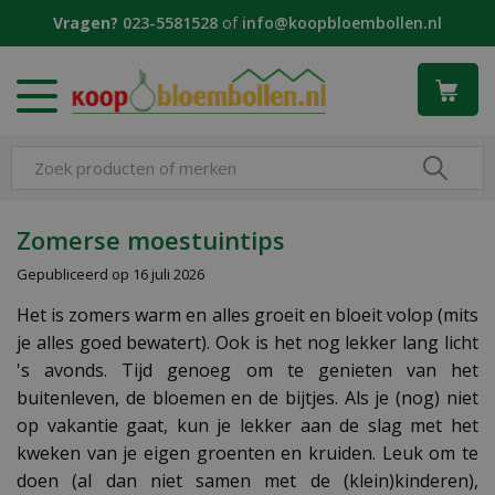
G
Vragen?
023-5581528
of
info@koopbloembollen.nl
a
n
a
a
r
c
o
n
t
Zomerse moestuintips
e
Gepubliceerd op
16 juli 2026
n
t
Het is zomers warm en alles groeit en bloeit volop (mits
je alles goed bewatert). Ook is het nog lekker lang licht
's avonds. Tijd genoeg om te genieten van het
buitenleven, de bloemen en de bijtjes. Als je (nog) niet
op vakantie gaat, kun je lekker aan de slag met het
kweken van je eigen groenten en kruiden. Leuk om te
doen (al dan niet samen met de (klein)kinderen),