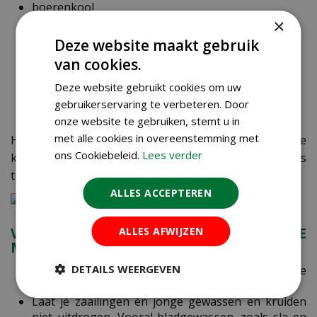
boerenkool
×
broccoli
Chinese kool
Deze website maakt gebruik
paksoi
van cookies.
rode kool
spitskool
Deze website gebruikt cookies om uw
winterprei
gebruikerservaring te verbeteren. Door
witte kool
onze website te gebruiken, stemt u in
met alle cookies in overeenstemming met
Heb je vragen, of wil je advies over jouw zomerse
ons Cookiebeleid.
Lees verder
kweek? Vraag onze moestuinexperts in ons
tuincentrum om advies. Zij helpen je graag!
ALLES ACCEPTEREN
ALLES AFWIJZEN
VERZORGINGSTIPS VOOR JE ZOMERSE
MOESTUIN
DETAILS WEERGEVEN
Zaai of plant liever niets tijdens een hittegolf; stel je
moestuinplannen even uit.
Laat je zaailingen en jonge gewassen en kruiden