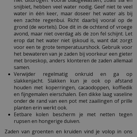
niet uitdrogen. Vooral bladgewassen, zoals sla en
snijbiet, hebben veel water nodig. Geef niet te veel
water in één keer, maar doseer het water als bij
een zachte regenbui. Richt daarbij vooral op de
grond (de wortels). Doe dit in de ochtend of vroege
avond, maar niet overdag als de zon fel schijnt. Let
erop dat het water niet ijskoud is, want dat zorgt
voor een te grote temperatuurshock. Gebruik voor
het bewateren van je zaden bij voorkeur een gieter
met broeskop, anders klonteren de zaden allemaal
samen.
Verwijder regelmatig onkruid en ga op
slakkenjacht. Slakken kun je ook op afstand
houden met koperringen, cacaodoppen, koffiedik
en fijngemalen eierschalen. Een dikke laag vaseline
onder de rand van een pot met zaailingen of prille
planten erin werkt ook.
Eetbare kolen bescherm je met netten tegen
rupsen en hongerige duiven.
Zaden van groenten en kruiden vind je volop in ons