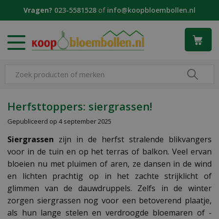
G
Vragen?
023-5581528
of
info@koopbloembollen.nl
a
n
a
a
r
c
o
n
t
Herfsttoppers: siergrassen!
e
Gepubliceerd op
4 september 2025
n
t
Siergrassen
zijn in de herfst stralende blikvangers
voor in de tuin en op het terras of balkon. Veel ervan
bloeien nu met pluimen of aren, ze dansen in de wind
en lichten prachtig op in het zachte strijklicht of
glimmen van de dauwdruppels. Zelfs in de winter
zorgen siergrassen nog voor een betoverend plaatje,
als hun lange stelen en verdroogde bloemaren of -