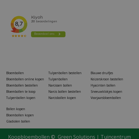
Bloembollen
Tulpenbollen bestellen
Blauwe druifjes
Bloembollen online kopen
Tulpenbollen
Keizerskroon bestellen
Bloembollen bestellen
Narcissen bollen
Hyacinten bollen
Bloembollen te koop
Narcis bollen bestellen
Sneeuwklokjes kopen
Tulpenbollen kopen
Narcisbollen kopen
Voorjaarsbloembollen
Bollen kopen
Bloembollen kopen
Gladiolen bollen
Koopbloembollen ©
Green Solutions
|
Tuincentrum