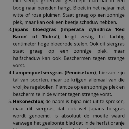
met sierlijk groen-wit gestreept blad dat in een
boog naar beneden hangt. Bloeit in het najaar met
witte of roze pluimen. Staat graag op een zonnige
plek, maar kan ook een beetje schaduw hebben.
Japans bloedgras (Imperata cylindrica ‘Red
Baron’ of ‘Rubra’)
; krijgt zestig tot tachtig
centimeter hoge bloedrode stelen. Ook dit siergras
staat graag op een zonnige plek, maar
halfschaduw kan ook. Beschermen tegen strenge
vorst.
Lampenpoetsersgras (Pennisetum)
; hiervan zijn
tal van soorten, maar ze krijgen allemaal van die
vrolijke ragebollen. Plant ze op een zonnige plek en
bescherm ze in de winter tegen strenge vorst.
Hakonechloa
; de naam is bijna niet uit te spreken,
maar dit siergras, dat ook wel Japans bosgras
wordt genoemd, is absoluut de moeite waard
vanwege het geelbonte blad dat in de herfst oranje