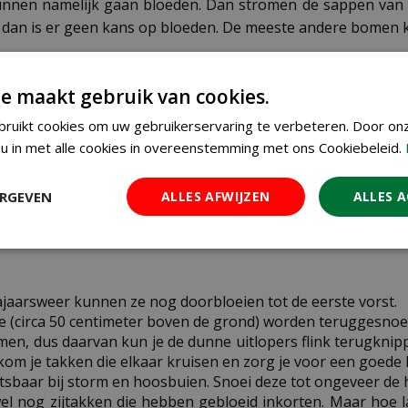
nnen namelijk gaan bloeden. Dan stromen de sappen van 
ant dan is er geen kans op bloeden. De meeste andere bomen k
et maart snoeien, mits het niet vriest.
de, kun je van november tot februari 'knotten' en snoeien, m
e maakt gebruik van cookies.
ruikt cookies om uw gebruikerservaring te verbeteren. Door on
u in met alle cookies in overeenstemming met ons Cookiebeleid.
n rode bessenstruiken terugsnoeien. Wacht totdat ze al hu
cheuten de kans krijgen zich te ontwikkelen. Verbeter o
ERGEVEN
ALLES AFWIJZEN
ALLES 
najaarsweer kunnen ze nog doorbloeien tot de eerste vorst.
e (circa 50 centimeter boven de grond) worden teruggesnoe
en, dus daarvan kun je de dunne uitlopers flink terugknipp
om je takken die elkaar kruisen en zorg je voor een goede lu
tsbaar bij storm en hoosbuien. Snoei deze tot ongeveer de h
wel nog zijtakken die hebben gebloeid inkorten. Maar hoe l