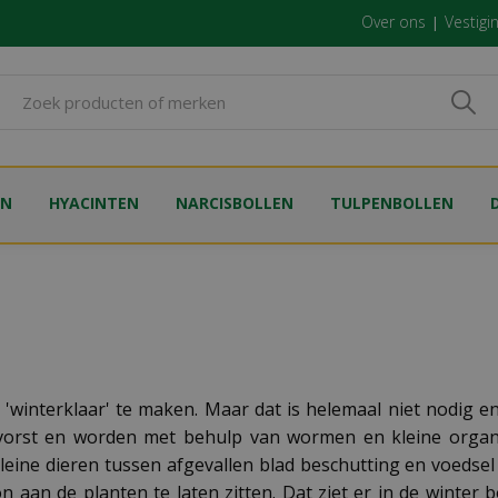
Over ons
Vestigi
EN
HYACINTEN
NARCISBOLLEN
TULPENBOLLEN
interklaar' te maken. Maar dat is helemaal niet nodig en 
vorst en worden met behulp van wormen en kleine organ
leine dieren tussen afgevallen blad beschutting en voeds
n de planten te laten zitten. Dat ziet er in de winter bo