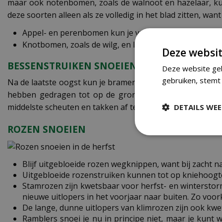
maar ook notenbomen, zoals de walnoot en hazelaar, ku
deze soorten alleen als ze volledig in het blad zitten, w
Appel- en perenbomen kun je vanaf november tot en m
Knotbomen, zoals de wilg, en leibomen, zoals de leilin
Deze websit
BESSENSTRUIKEN SNOEIEN IN NOVEMBER
Deze website geb
gebruiken, stemt 
Na de laatste oogst kun je bramen-, frambozen-, zwarte e
hebben gedragen tot op de grond af, zodat hun nieuwe s
middelste scheuten en takken af te knippen.
DETAILS WE
ROZEN SNOEIEN
Blijf uitgebloeide rozen wegknippen, want bij zacht 
Uitgebloeide rozenstruiken kunnen tot op kniehoogt
Stamrozen zijn kwetsbaar voor herfst- en winterstorm
nieuwe uitlopers in het voorjaar naar buiten. Zo voork
De lange, dunne uitlopers van klimrozen zijn ook kwe
Ramblers snoei je nu in principe niet, maar je kunt 