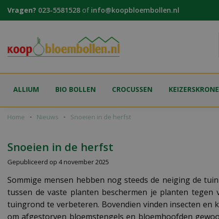
Ga
Vragen?
023-5581528
of
info@koopbloembollen.nl
naar
content
ALLIUM
BIO BOLLEN
CROCUSSEN
KEIZERSKRON
Home
Nieuws
Snoeien in de herfst
Snoeien in de herfst
Gepubliceerd op
4 november 2025
Sommige mensen hebben nog steeds de neiging de tuin 'w
tussen de vaste planten beschermen je planten tegen 
tuingrond te verbeteren. Bovendien vinden insecten en k
om afgestorven bloemstengels en bloemhoofden gewoon aa