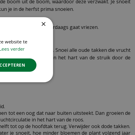
de boom uit de boom, waardoor deze verzwakt. Je snoeit
un je in de herfst prima snoeien.
×
its het niet vriest of eerdaags gaat vriezen.
ze website te
Lees verder
n blad verloren hebben. Snoei alle oude takken die vrucht
ok de luchtcirculatie in het hart van de struik door de
ACCEPTEREN
id.
en tot een oog dat naar buiten uitsteekt. Dan groeien de
chtcirculatie in het hart van de roos.
elft tot op de hoofdtak terug. Verwijder ook dode takken.
ater je snoeit, hoe minder bloemen de plant volgend jaar