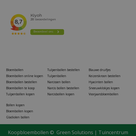
Bloembollen
Tulpenbollen bestellen
Blauwe druifjes
Bloembollen online kopen
Tulpenbollen
Keizerskroon bestellen
Bloembollen bestellen
Narcissen bollen
Hyacinten bollen
Bloembollen te koop
Narcis bollen bestellen
Sneeuwklokjes kopen
Tulpenbollen kopen
Narcisbollen kopen
Voorjaarsbloembollen
Bollen kopen
Bloembollen kopen
Gladiolen bollen
Koopbloembollen ©
Green Solutions
|
Tuincentrum