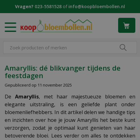
G
Vragen?
023-5581528
of
info@koopbloembollen.nl
a
n
a
a
r
c
o
n
t
Amaryllis: dé blikvanger tijdens de
e
feestdagen
n
t
Gepubliceerd op
11 november 2025
De
Amaryllis
, met haar majestueuze bloemen en
elegante uitstraling, is een geliefde plant onder
bloemenliefhebbers. In dit artikel delen we handige tips
en inzichten over hoe je jouw Amaryllis het beste kunt
verzorgen, zodat je optimaal kunt genieten van haar
betoverende bloei. Lees verder om alles te ontdekken