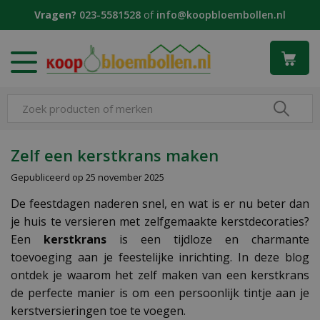
G
Vragen?
023-5581528
of
info@koopbloembollen.nl
a
n
a
a
r
c
o
n
t
Zelf een kerstkrans maken
e
Gepubliceerd op
25 november 2025
n
t
De feestdagen naderen snel, en wat is er nu beter dan
je huis te versieren met zelfgemaakte kerstdecoraties?
Een
kerstkrans
is een tijdloze en charmante
toevoeging aan je feestelijke inrichting. In deze blog
ontdek je waarom het zelf maken van een kerstkrans
de perfecte manier is om een persoonlijk tintje aan je
kerstversieringen toe te voegen.