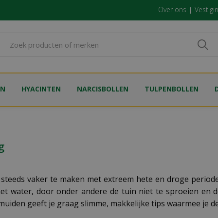
Over ons
Vestigi
EN
HYACINTEN
NARCISBOLLEN
TULPENBOLLEN
g
 steeds vaker te maken met extreem hete en droge perioden
et water, door onder andere de tuin niet te sproeien en d
muiden geeft je graag slimme, makkelijke tips waarmee je de 