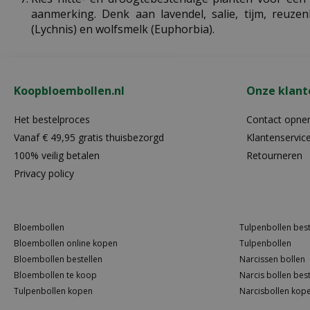
aanmerking. Denk aan lavendel, salie, tijm, reuzenl
(Lychnis) en wolfsmelk (Euphorbia).
Koopbloembollen.nl
Onze klant
Het bestelproces
Contact opn
Vanaf € 49,95 gratis thuisbezorgd
Klantenservic
100% veilig betalen
Retourneren
Privacy policy
Bloembollen
Tulpenbollen best
Bloembollen online kopen
Tulpenbollen
Bloembollen bestellen
Narcissen bollen
Bloembollen te koop
Narcis bollen best
Tulpenbollen kopen
Narcisbollen kop