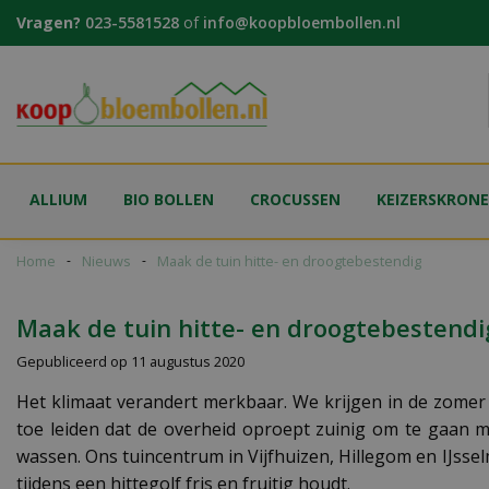
Ga
Vragen?
023-5581528
of
info@koopbloembollen.nl
naar
content
ALLIUM
BIO BOLLEN
CROCUSSEN
KEIZERSKRON
Home
Nieuws
Maak de tuin hitte- en droogtebestendig
Maak de tuin hitte- en droogtebestendi
Gepubliceerd op
11 augustus 2020
Het klimaat verandert merkbaar. We krijgen in de zomer
toe leiden dat de overheid oproept zuinig om te gaan m
wassen. Ons tuincentrum in Vijfhuizen, Hillegom en IJssel
tijdens een hittegolf fris en fruitig houdt.