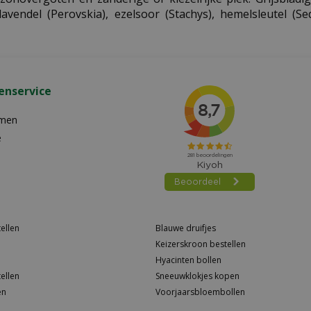
avendel (Perovskia), ezelsoor (Stachys), hemelsleutel (Se
enservice
emen
e
ellen
Blauwe druifjes
Keizerskroon bestellen
Hyacinten bollen
ellen
Sneeuwklokjes kopen
en
Voorjaarsbloembollen