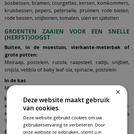
bosbessen, bramen, courgettes, kersen, komkommers,
kruisbessen, pepers, peterselie, pruimen, rode bieten,
rode bessen, snijbonen, tomaten, uien en sjalotten
GROENTEN ZAAIEN VOOR EEN SNELLE
(HERFST)OOGST
Buiten, in de moestuin, vierkante-meterbak of
grote potten:
Meiraap, postelein, rucola, raapsteel, radijs, snijbiet,
snijsla, veldsla of baby leaf-sla, spinazie, postelein
In de kas
Meiraap, paksoi, postelein, radijs, rucola, sla
×
In de vensterbank
Deze website maakt gebruik
Kiemgroenten, zoals alfalfa, basilicumkers, broccoli-
van cookies.
kers, Chinese bieslook, mosterdkers, radijskers
Deze website gebruikt cookies om uw
‘Daikon’, tuinkers en taugé
gebruikerservaring te verbeteren. Door
Groenten en fruit planten in augustus
onze website te gebruiken, stemt u in