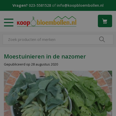
G
Vragen?
023-5581528
of
info@koopbloembollen.nl
a
n
a
a
r
c
o
n
t
Moestuinieren in de nazomer
e
Gepubliceerd op
28 augustus 2020
n
t