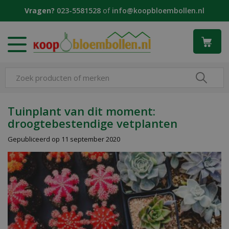
G
Vragen?
023-5581528
of
info@koopbloembollen.nl
a
n
a
a
r
c
o
n
t
Tuinplant van dit moment:
e
droogtebestendige vetplanten
n
t
Gepubliceerd op
11 september 2020