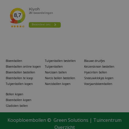
Bloembollen
Tulpenbollen bestellen
Blauwe druifjes
Bloembollen online kopen
Tulpenbollen
Keizerskroon bestellen
Bloembollen bestellen
Narcissen bollen
Hyacinten bollen
Bloembollen te koop
Narcis bollen bestellen
Sneeuwklokjes kopen
Tulpenbollen kopen
Narcisbollen kopen
Voorjaarsbloembollen
Bollen kopen
Bloembollen kopen
Gladiolen bollen
Koopbloembollen ©
Green Solutions
|
Tuincentrum
Overzicht