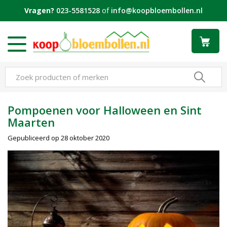
G
Vragen?
023-5581528
of
info@koopbloembollen.nl
a
n
a
a
r
c
o
n
t
Pompoenen voor Halloween en Sint
e
Maarten
n
t
Gepubliceerd op
28 oktober 2020