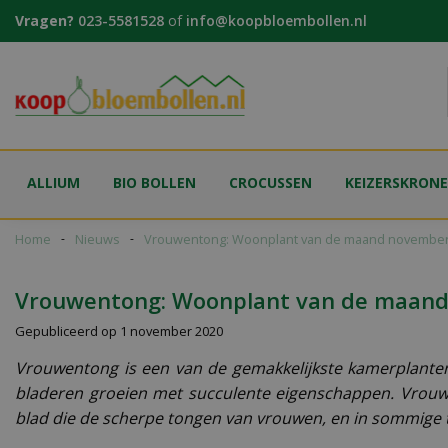
Ga
Vragen?
023-5581528
of
info@koopbloembollen.nl
naar
content
ALLIUM
BIO BOLLEN
CROCUSSEN
KEIZERSKRON
Home
Nieuws
Vrouwentong: Woonplant van de maand november
Vrouwentong: Woonplant van de maan
Gepubliceerd op
1 november 2020
Vrouwentong is een van de gemakkelijkste kamerplanten
bladeren groeien met succulente eigenschappen. Vrouwe
blad die de scherpe tongen van vrouwen, en in sommige