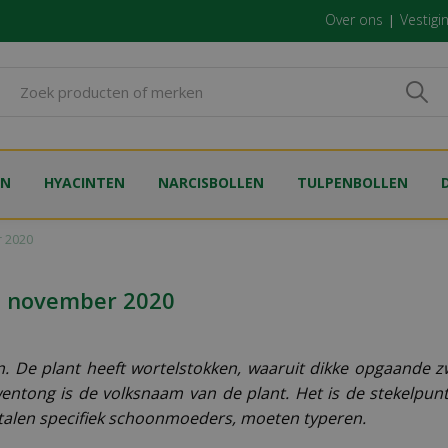
Over ons
Vestigi
EN
HYACINTEN
NARCISBOLLEN
TULPENBOLLEN
 2020
d november 2020
. De plant heeft wortelstokken, waaruit dikke opgaande 
ntong is de volksnaam van de plant. Het is de stekelpun
 talen specifiek schoonmoeders, moeten typeren.