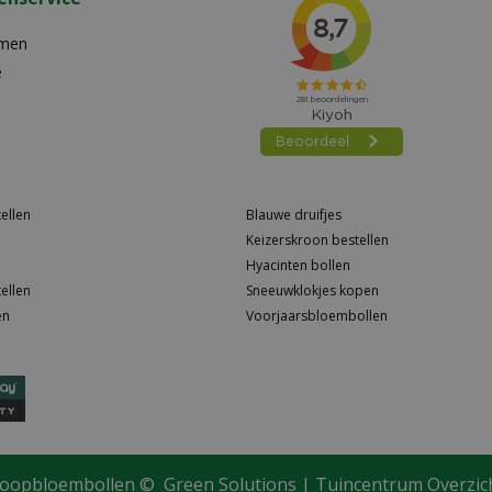
emen
e
ellen
Blauwe druifjes
Keizerskroon bestellen
Hyacinten bollen
ellen
Sneeuwklokjes kopen
en
Voorjaarsbloembollen
oopbloembollen ©
Green Solutions
|
Tuincentrum Overzic