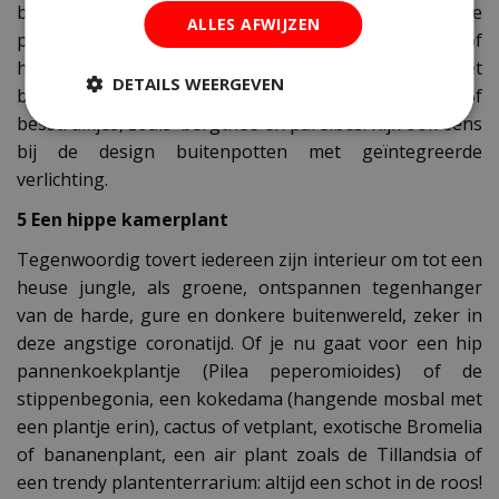
blij zijn met een mooie pot of bak met wintergroene
ALLES AFWIJZEN
planten, zoals klimop, miniconifeer, hulst, Leucothoe of
het zilverstruikje. Deze kun je combineren met
DETAILS WEERGEVEN
bloeiende kerstroos, winterviolen, skimmia of
besstruikjes, zoals bergthee en parelbes. Kijk ook eens
bij de design buitenpotten met geïntegreerde
verlichting.
5 Een hippe kamerplant
Tegenwoordig tovert iedereen zijn interieur om tot een
heuse jungle, als groene, ontspannen tegenhanger
van de harde, gure en donkere buitenwereld, zeker in
deze angstige coronatijd. Of je nu gaat voor een hip
pannenkoekplantje (Pilea peperomioides) of de
stippenbegonia, een kokedama (hangende mosbal met
een plantje erin), cactus of vetplant, exotische Bromelia
of bananenplant, een air plant zoals de Tillandsia of
een trendy plantenterrarium: altijd een schot in de roos!