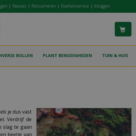
ngen
Nieuws
Retourneren
Klantenservice
Inloggen
DIVERSE BOLLEN
PLANT BENODIGHEDEN
TUIN & HUIS
eb je dus vast
. Verdrijf de
e slag te gaan
een beetje van