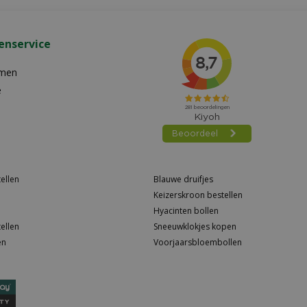
enservice
emen
e
ellen
Blauwe druifjes
Keizerskroon bestellen
Hyacinten bollen
ellen
Sneeuwklokjes kopen
en
Voorjaarsbloembollen