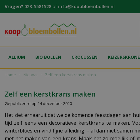
Ga
Vragen?
023-5581528
of
info@koopbloembollen.nl
naar
content
ALLIUM
BIO BOLLEN
CROCUSSEN
KEIZERSKRON
Home
Nieuws
Zelf een kerstkrans maken
Zelf een kerstkrans maken
Gepubliceerd op
14 december 2020
Het ziet ernaaruit dat we de komende feestdagen aan huis 
tijd zelf eens een decoratieve kerstkrans te maken. V
winterblues en vind fijne afleiding – al dan niet samen
met het maken van een krans. Maak het zo moeilijk of makk