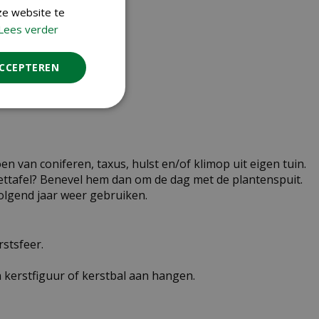
ze website te
Lees verder
ACCEPTEREN
n van coniferen, taxus, hulst en/of klimop uit eigen tuin.
eettafel? Benevel hem dan om de dag met de plantenspuit.
olgend jaar weer gebruiken.
rstsfeer.
 kerstfiguur of kerstbal aan hangen.