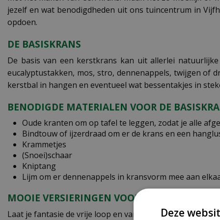
jezelf en wat benodigdheden uit ons tuincentrum in Vijfh
opdoen.
DE BASISKRANS
De basis van een kerstkrans kan uit allerlei natuurlij
eucalyptustakken, mos, stro, dennenappels, twijgen of dr
kerstbal in hangen en eventueel wat bessentakjes in stek
BENODIGDE MATERIALEN VOOR DE BASISKR
Oude kranten om op tafel te leggen, zodat je alle af
Bindtouw of ijzerdraad om er de krans en een hangl
Krammetjes
(Snoei)schaar
Kniptang
Lijm om er dennenappels in kransvorm mee aan elkaa
MOOIE VERSIERINGEN VOOR JE KERSTKRANS
Deze websit
Laat je fantasie de vrije loop en varieer naar hartenlust 