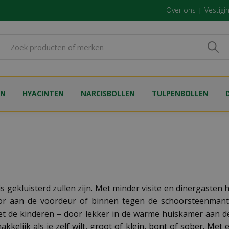
Over ons
Vestigi
EN
HYACINTEN
NARCISBOLLEN
TULPENBOLLEN
gekluisterd zullen zijn. Met minder visite en dinergasten h
oor aan de voordeur of binnen tegen de schoorsteenmantel
 met de kinderen – door lekker in de warme huiskamer aan d
elijk als je zelf wilt, groot of klein, bont of sober. Met 