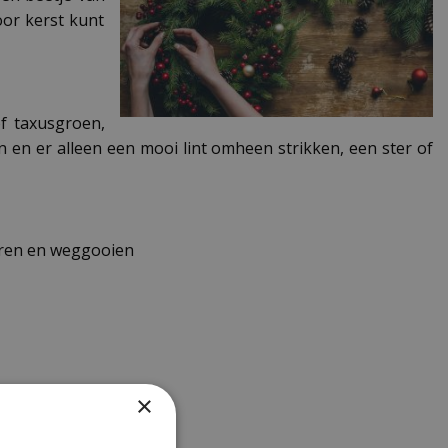
oor kerst kunt
of taxusgroen,
n en er alleen een mooi lint omheen strikken, een ster of
oeren en weggooien
×