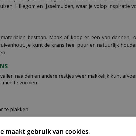
uizen, Hillegom en IJsselmuiden, waar je volop inspiratie v
ke materialen bestaan. Maak of koop er een van dennen- 
uivenhout. Je kunt de krans heel puur en natuurlijk houde
en.
ANS
gevallen naalden en andere restjes weer makkelijk kunt afv
us mee te vormen
r te plakken
e maakt gebruik van cookies.
met de volgende decoraties: