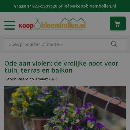
G
Vragen?
023-5581528
of
info@koopbloembollen.nl
a
n
a
a
r
c
o
n
t
Ode aan violen: de vrolijke noot voor
e
tuin, terras en balkon
n
t
Gepubliceerd op
3 maart 2021