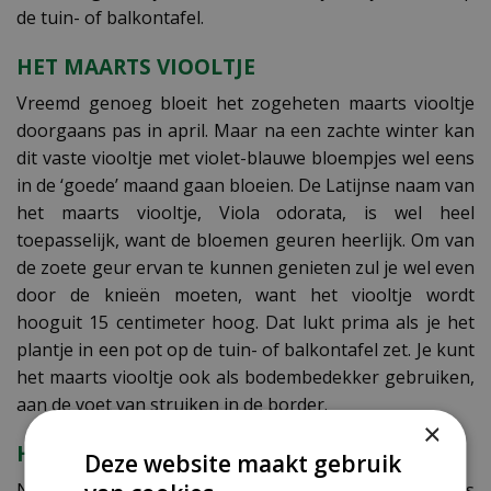
de tuin- of balkontafel.
HET MAARTS VIOOLTJE
Vreemd genoeg bloeit het zogeheten maarts viooltje
doorgaans pas in april. Maar na een zachte winter kan
dit vaste viooltje met violet-blauwe bloempjes wel eens
in de ‘goede’ maand gaan bloeien. De Latijnse naam van
het maarts viooltje, Viola odorata, is wel heel
toepasselijk, want de bloemen geuren heerlijk. Om van
de zoete geur ervan te kunnen genieten zul je wel even
door de knieën moeten, want het viooltje wordt
hooguit 15 centimeter hoog. Dat lukt prima als je het
plantje in een pot op de tuin- of balkontafel zet. Je kunt
het maarts viooltje ook als bodembedekker gebruiken,
aan de voet van struiken in de border.
×
HET LABRADORVIOOLTJE
Deze website maakt gebruik
Nog zo'n dankbare aanwinst voor je tuin of balkon is