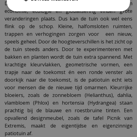
De wereld is volop in beweging. Op het gebied van
economie, ecologie en globalisering vinden grote
veranderingen plaats. Dus kan de tuin ook wel eens
flink op de schop. Kleine, halfomsloten ruimten,
trappen en verhogingen zorgen voor een nieuw,
speels geheel. Door de hoogteverschillen is het zicht op
de tuin steeds anders. Door te experimenteren met
bakken en planten wordt de tuin extra spannend. Met
krachtige kleurvlakken, geometrische vormen, een
trapje naar de toekomst én een ronde venster als
doorkijk naar die toekomst, is de patiotuin echt iets
voor mensen die de nieuwe tijd omarmen. Kleurrijke
bloeiers, zoals de zonnebloem (Helianthus), dahlia,
vlambloem (Phlox) en hortensia (Hydrangea) staan
prachtig bij de blauwe en roestbruine tinten. Een
opvallend designmeubel, zoals de tafel Picnik van
Extremis, maakt de eigentijdse en eigenzinnige
patiotuin af.