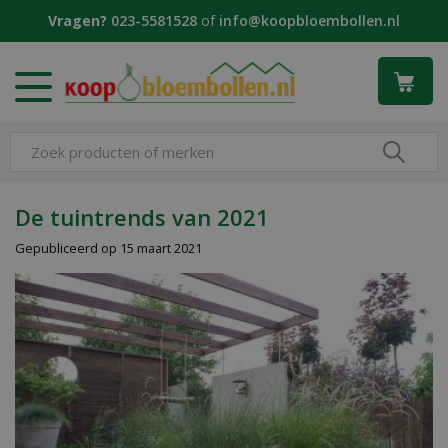
G
Vragen?
023-5581528
of
info@koopbloembollen.nl
a
n
a
a
r
c
o
n
t
De tuintrends van 2021
e
Gepubliceerd op
15 maart 2021
n
t