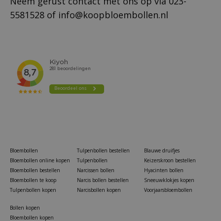
Neem gerust contact met ons op via
023-
5581528
of
info@koopbloembollen.nl
Bloembollen
Tulpenbollen bestellen
Blauwe druifjes
Bloembollen online kopen
Tulpenbollen
Keizerskroon bestellen
Bloembollen bestellen
Narcissen bollen
Hyacinten bollen
Bloembollen te koop
Narcis bollen bestellen
Sneeuwklokjes kopen
Tulpenbollen kopen
Narcisbollen kopen
Voorjaarsbloembollen
Bollen kopen
Bloembollen kopen