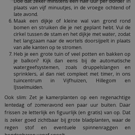
Doe dat zeker minstens een half uur per border in
plaats van vijf minuutjes, in de vroege ochtend of
late avond.
Maak een dijkje of kleine wal van grond rond
bomen en struiken die je net geplant hebt. Vul de
cirkel tussen de stam en het dijkje met water, zodat
het langzaam naar de wortels doorsijpelt in plaats
van alle kanten op te stromen.
Heb je een grote tuin of veel potten en bakken op
je balkon? Kijk dan eens bij de automatische
watergeefsystemen, zoals druppelslangen en
sprinklers, al dan niet compleet met timer, in ons
tuincentrum in Vijfhuizen, Hillegom en
IJsselmuiden.
Ook slim: Zet je kamerplanten op een regenachtige
lentedag of zomeravond een paar uur buiten. Daar
frissen ze letterlijk en figuurlijk (en gratis) van op. Dat
is zeker goed zichtbaar bij grote bladplanten, waar de
regen stof en eventuele spinnenraggen en