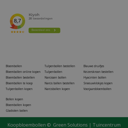
Bloembollen
Tulpenbollen bestellen
Blauwe druifjes
Bloembollen online kopen
Tulpenbollen
Keizerskroon bestellen
Bloembollen bestellen
Narcissen bollen
Hyacinten bollen
Bloembollen te koop
Narcis bollen bestellen
Sneeuwklokjes kopen
Tulpenbollen kopen
Narcisbollen kopen
Voorjaarsbloembollen
Bollen kopen
Bloembollen kopen
Gladiolen bollen
Koopbloembollen ©
Green Solutions
|
Tuincentrum