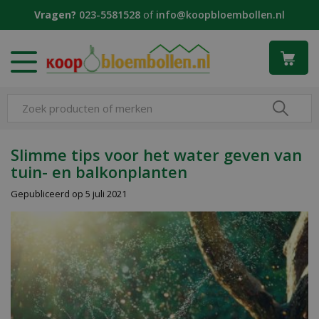
G
Vragen?
023-5581528
of
info@koopbloembollen.nl
a
n
a
a
r
c
o
n
t
Slimme tips voor het water geven van
e
tuin- en balkonplanten
n
t
Gepubliceerd op
5 juli 2021