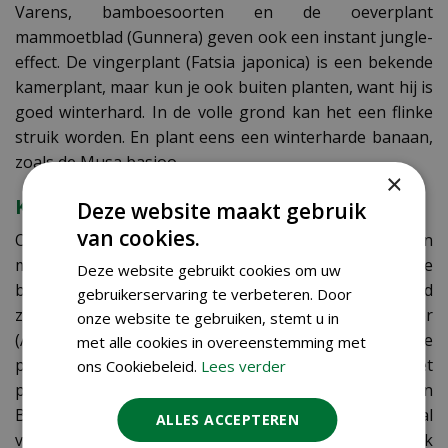
Varens, bamboesoorten en de oeverplant
mammoetblad (Gunnera) geven ook een instant jungle-
effect. De vingerplant (Fatsia japonica) is een bekende
kamerplant, maar kun je ook buiten planten, want hij is
goed winterhard. In de volle grond kan het een flinke
struik worden. En plant eens een winterharde banaan,
zoals de Musa basjoo.
×
KAMERPLANTEN MET EEN JUNGLE-LOOK
Deze website maakt gebruik
van cookies.
Ook hierin heb je ruime keuze, mede omdat planten
met grote bladeren of met een opvallende
Deze website gebruikt cookies om uw
bladtekening en exotische bloeiers al een tijd een trend
gebruikerservaring te verbeteren. Door
zijn. Denk aan de gatenplant (Monstera), olifantsoor
onze website te gebruiken, stemt u in
(Alocasia), Calathea, de stippenbegonia, de
met alle cookies in overeenstemming met
paradijsvogelplant (Strelitzia), Kentiapalm (Howea), het
ons Cookiebeleid.
Lees verder
pannenkoekenplantje (Pilea Peperomioides) en
Bromelia. Hangende planten zorgen voor een waterval
ALLES ACCEPTEREN
van groen, zodat je je echt in het oerwoud waant. Denk