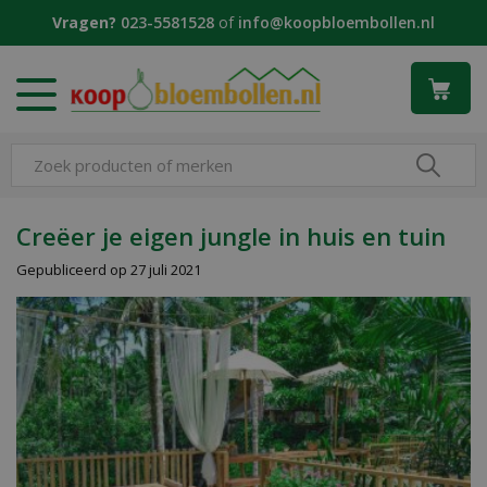
G
Vragen?
023-5581528
of
info@koopbloembollen.nl
a
n
a
a
r
c
o
n
t
Creëer je eigen jungle in huis en tuin
e
Gepubliceerd op
27 juli 2021
n
t