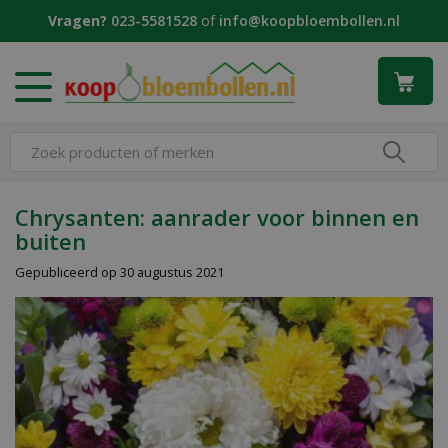
G
Vragen?
023-5581528
of
info@koopbloembollen.nl
a
n
a
a
r
c
o
n
t
Chrysanten: aanrader voor binnen en
e
buiten
n
t
Gepubliceerd op
30 augustus 2021