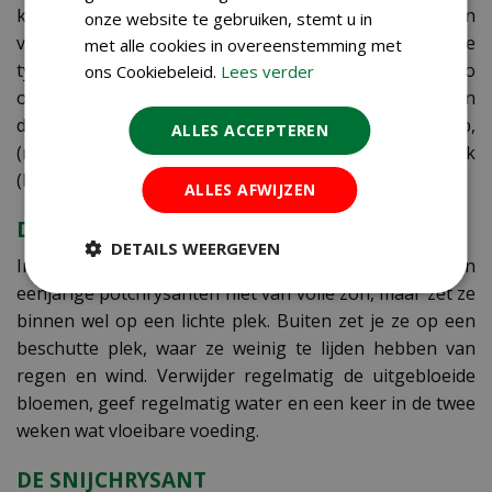
koreanum. Ze staan graag in de volle zon en in
onze website te gebruiken, stemt u in
voedselrijke en goed doorlatende grond. Dek gevoelige
met alle cookies in overeenstemming met
types in de winter af met een laag bladeren en/of stro
ons Cookiebeleid.
Lees verder
om ze tegen de vorst te beschermen. Combineer ze in
de tuin bijvoorbeeld met siergrassen, klimop,
ALLES ACCEPTEREN
(rots)heide, Japanse anemonen of wolfsmelk
(Euphorbia).
ALLES AFWIJZEN
DE POTCHRYSANT
DETAILS WEERGEVEN
In tegenstelling tot de vaste tuinchrysanten houden
eenjarige potchrysanten niet van volle zon, maar zet ze
binnen wel op een lichte plek. Buiten zet je ze op een
beschutte plek, waar ze weinig te lijden hebben van
regen en wind. Verwijder regelmatig de uitgebloeide
bloemen, geef regelmatig water en een keer in de twee
weken wat vloeibare voeding.
DE SNIJCHRYSANT