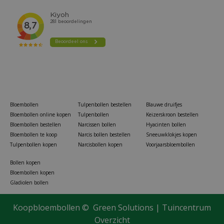
Bloembollen
Tulpenbollen bestellen
Blauwe druifjes
Bloembollen online kopen
Tulpenbollen
Keizerskroon bestellen
Bloembollen bestellen
Narcissen bollen
Hyacinten bollen
Bloembollen te koop
Narcis bollen bestellen
Sneeuwklokjes kopen
Tulpenbollen kopen
Narcisbollen kopen
Voorjaarsbloembollen
Bollen kopen
Bloembollen kopen
Gladiolen bollen
Koopbloembollen ©
Green Solutions
|
Tuincentrum
Overzicht