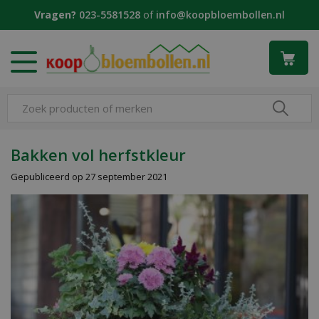
G
Vragen?
023-5581528
of
info@koopbloembollen.nl
a
n
a
a
r
c
o
n
t
Bakken vol herfstkleur
e
Gepubliceerd op
27 september 2021
n
t