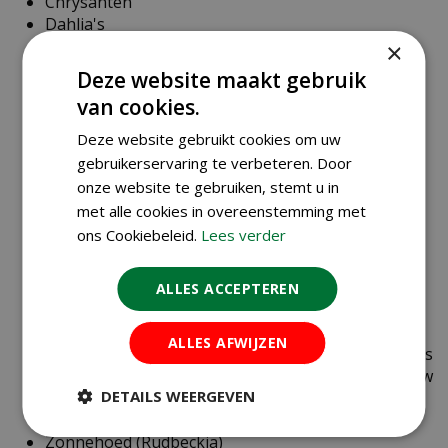
Chrysanten
Dahlia's
Graslelie (Liriope)
×
Grijsbladige Helichrysum petiolare
Deze website maakt gebruik
Herfstcyclamen
van cookies.
Heide
Hemelsleutel (Sedum)
Deze website gebruikt cookies om uw
Italiaanse aronskelk (Arum italicum)
gebruikerservaring te verbeteren. Door
Lampionplant (Physalis)
onze website te gebruiken, stemt u in
Purperklokje (Heuchera)
met alle cookies in overeenstemming met
(Sier)kolen
ons Cookiebeleid.
Lees verder
Skimmia
Strobloem (Helichrysum bracteatum)
Tandzaad (Bidens ferulifolia)
ALLES ACCEPTEREN
Varens
Violen
ALLES AFWIJZEN
Kleine siergrassen, zoals fazantstaargras, Japans
berggras (Hakonechloa macra) en blauw
DETAILS WEERGEVEN
schapengras (Festuca glauca)
Zilverstruikje
Zonnehoed (Rudbeckia)