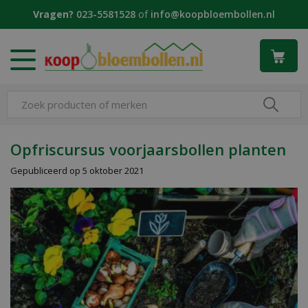
G
Vragen?
023-5581528
of
info@koopbloembollen.nl
a
n
a
a
r
c
o
n
t
Opfriscursus voorjaarsbollen planten
e
Gepubliceerd op
5 oktober 2021
n
t