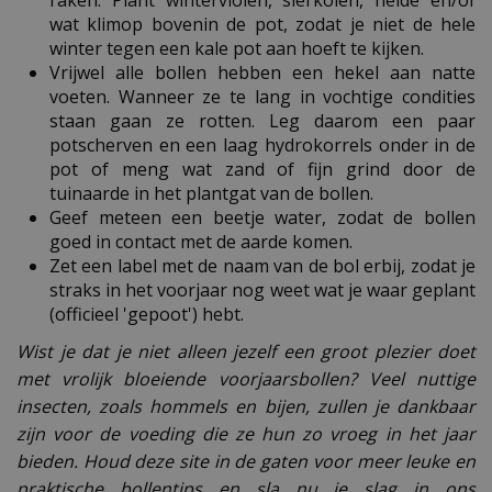
raken. Plant winterviolen, sierkolen, heide en/of
wat klimop bovenin de pot, zodat je niet de hele
winter tegen een kale pot aan hoeft te kijken.
Vrijwel alle bollen hebben een hekel aan natte
voeten. Wanneer ze te lang in vochtige condities
staan gaan ze rotten. Leg daarom een paar
potscherven en een laag hydrokorrels onder in de
pot of meng wat zand of fijn grind door de
tuinaarde in het plantgat van de bollen.
Geef meteen een beetje water, zodat de bollen
goed in contact met de aarde komen.
Zet een label met de naam van de bol erbij, zodat je
straks in het voorjaar nog weet wat je waar geplant
(officieel 'gepoot') hebt.
Wist je dat je niet alleen jezelf een groot plezier doet
met vrolijk bloeiende voorjaarsbollen? Veel nuttige
insecten, zoals hommels en bijen, zullen je dankbaar
zijn voor de voeding die ze hun zo vroeg in het jaar
bieden. Houd deze site in de gaten voor meer leuke en
praktische bollentips en sla nu je slag in
ons