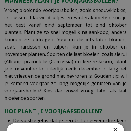
WANNEER PLANT JE VOORJAARSBOLLEN?
Vroeg bloeiende voorjaarsbollen, zoals sneeuwklokjes,
crocussen, blauwe druifjes en winterakonieten kun je
het best vanaf eind september tot eind oktober
planten. Plant ze zo snel mogelijk na aankoop, anders
kunnen ze uitdrogen. Soorten die iets later bloeien,
zoals narcissen en tulpen, kun je in oktober en
november planten. Soorten die laat bloeien, zoals sierui
(Allium), prairielelie (Camassia) en keizerskroon, plant
je in november tot uiterlijk medio december, zolang het
niet vriest en de grond niet bevroren is. Gouden tip: wil
je komend voorjaar zo lang mogelijk genieten van je
voorjaarsbollen? Kies dan zowel vroeg, later als laat
bloeiende soorten.
HOE PLANT JE VOORJAARSBOLLEN?
De vuistregel is dat je een bol ongeveer drie keer
zo diep plant als de bol groot of hoog is.
×