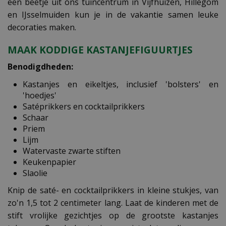
een beetje uit ons tuincentrum in Vijfhuizen, Hillegom
en IJsselmuiden kun je in de vakantie samen leuke
decoraties maken.
MAAK KODDIGE KASTANJEFIGUURTJES
Benodigdheden:
Kastanjes en eikeltjes, inclusief 'bolsters' en
'hoedjes'
Satéprikkers en cocktailprikkers
Schaar
Priem
Lijm
Watervaste zwarte stiften
Keukenpapier
Slaolie
Knip de saté- en cocktailprikkers in kleine stukjes, van
zo'n 1,5 tot 2 centimeter lang. Laat de kinderen met de
stift vrolijke gezichtjes op de grootste kastanjes