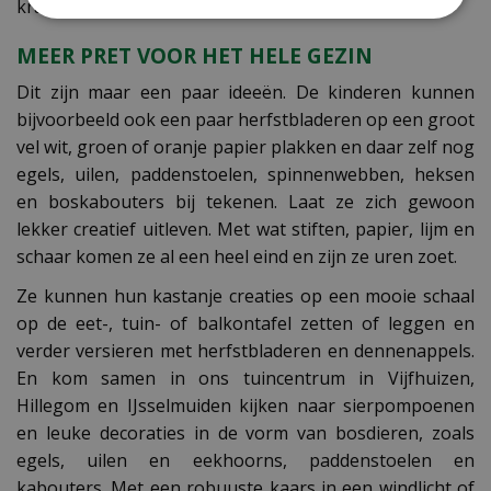
kraaloogjes op de kop tekenen.
MEER PRET VOOR HET HELE GEZIN
Dit zijn maar een paar ideeën. De kinderen kunnen
bijvoorbeeld ook een paar herfstbladeren op een groot
vel wit, groen of oranje papier plakken en daar zelf nog
egels, uilen, paddenstoelen, spinnenwebben, heksen
en boskabouters bij tekenen. Laat ze zich gewoon
lekker creatief uitleven. Met wat stiften, papier, lijm en
schaar komen ze al een heel eind en zijn ze uren zoet.
Ze kunnen hun kastanje creaties op een mooie schaal
op de eet-, tuin- of balkontafel zetten of leggen en
verder versieren met herfstbladeren en dennenappels.
En kom samen in ons tuincentrum in Vijfhuizen,
Hillegom en IJsselmuiden kijken naar sierpompoenen
en leuke decoraties in de vorm van bosdieren, zoals
egels, uilen en eekhoorns, paddenstoelen en
kabouters. Met een robuuste kaars in een windlicht of