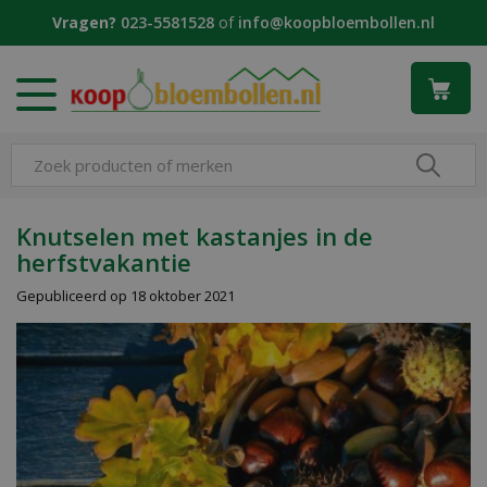
G
Vragen?
023-5581528
of
info@koopbloembollen.nl
a
n
a
a
r
c
o
n
t
Knutselen met kastanjes in de
e
herfstvakantie
n
t
Gepubliceerd op
18 oktober 2021