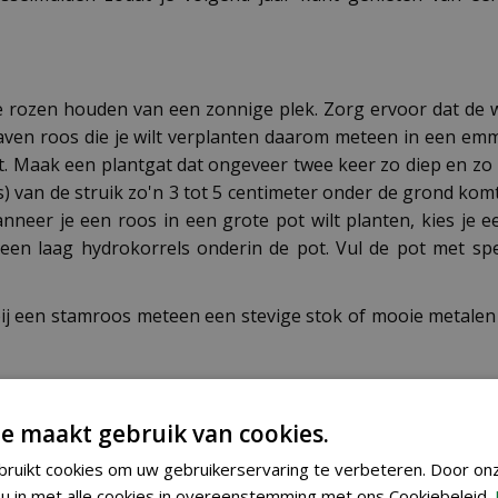
ste rozen houden van een zonnige plek. Zorg ervoor dat de 
raven roos die je wilt verplanten daarom meteen in een em
 Maak een plantgat dat ongeveer twee keer zo diep en zo bre
s) van de struik zo'n 3 tot 5 centimeter onder de grond ko
eer je een roos in een grote pot wilt planten, kies je e
n laag hydrokorrels onderin de pot. Vul de pot met spe
 bij een stamroos meteen een stevige stok of mooie metalen
N
eien en verzorgen van rozen.
e maakt gebruik van cookies.
ruikt cookies om uw gebruikerservaring te verbeteren. Door on
u in met alle cookies in overeenstemming met ons Cookiebeleid.