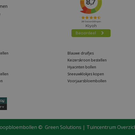
emen
e
ellen
Blauwe druifjes
Keizerskroon bestellen
Hyacinten bollen
ellen
Sneeuwklokjes kopen
en
Voorjaarsbloembollen
oopbloembollen ©
Green Solutions
|
Tuincentrum Overzic