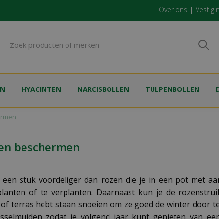
Over ons
Vestigi
EN
HYACINTEN
NARCISBOLLEN
TULPENBOLLEN
ermen
 en beschermen
n een stuk voordeliger dan rozen die je in een pot met aa
anten of te verplanten. Daarnaast kun je de rozenstrui
on of terras hebt staan snoeien om ze goed de winter door t
IJsselmuiden zodat je volgend jaar kunt genieten van ee