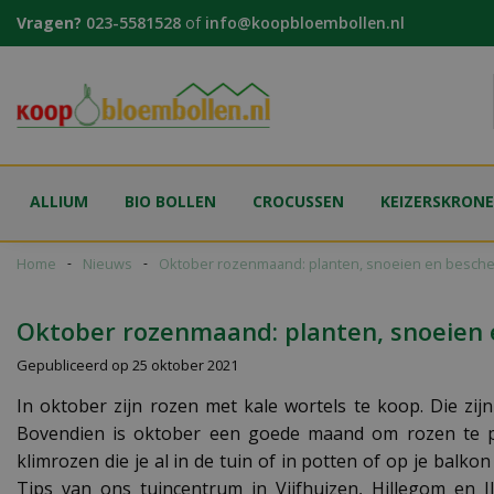
Ga
Vragen?
023-5581528
of
info@koopbloembollen.nl
naar
content
ALLIUM
BIO BOLLEN
CROCUSSEN
KEIZERSKRON
Home
Nieuws
Oktober rozenmaand: planten, snoeien en besch
Oktober rozenmaand: planten, snoeien
Gepubliceerd op
25 oktober 2021
In oktober zijn rozen met kale wortels te koop. Die zij
Bovendien is oktober een goede maand om rozen te pl
klimrozen die je al in de tuin of in potten of op je balk
Tips van ons tuincentrum in Vijfhuizen, Hillegom en 