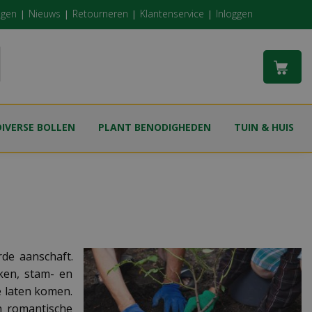
ngen
Nieuws
Retourneren
Klantenservice
Inloggen
DIVERSE BOLLEN
PLANT BENODIGHEDEN
TUIN & HUIS
rde aanschaft.
ken, stam- en
e laten komen.
n romantische