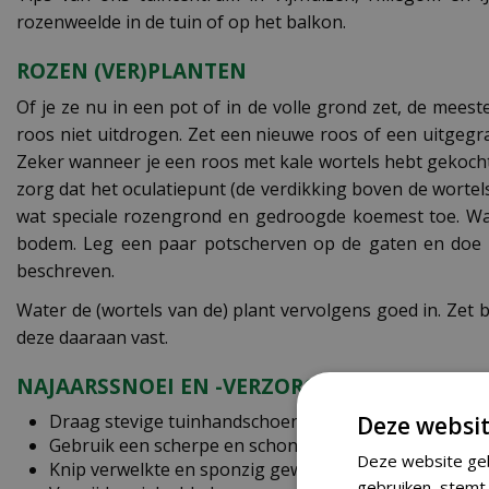
rozenweelde in de tuin of op het balkon.
ROZEN (VER)PLANTEN
Of je ze nu in een pot of in de volle grond zet, de mee
roos niet uitdrogen. Zet een nieuwe roos of een uitgeg
Zeker wanneer je een roos met kale wortels hebt gekocht.
zorg dat het oculatiepunt (de verdikking boven de wortel
wat speciale rozengrond en gedroogde koemest toe. Wann
bodem. Leg een paar potscherven op de gaten en doe ee
beschreven.
Water de (wortels van de) plant vervolgens goed in. Zet
deze daaraan vast.
NAJAARSSNOEI EN -VERZORGING VOOR ROZE
Draag stevige tuinhandschoenen bij het planten, sno
Deze websit
Gebruik een scherpe en schone snoeischaar.
Deze website geb
Knip verwelkte en sponzig geworden bloemen af.
gebruiken, stemt 