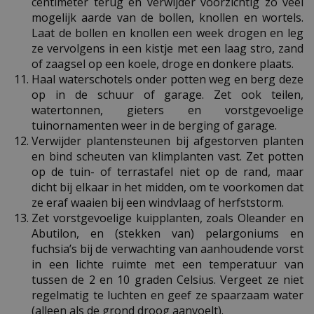
centimeter terug en verwijder voorzichtig zo veel
mogelijk aarde van de bollen, knollen en wortels.
Laat de bollen en knollen een week drogen en leg
ze vervolgens in een kistje met een laag stro, zand
of zaagsel op een koele, droge en donkere plaats.
Haal waterschotels onder potten weg en berg deze
op in de schuur of garage. Zet ook teilen,
watertonnen, gieters en vorstgevoelige
tuinornamenten weer in de berging of garage.
Verwijder plantensteunen bij afgestorven planten
en bind scheuten van klimplanten vast. Zet potten
op de tuin- of terrastafel niet op de rand, maar
dicht bij elkaar in het midden, om te voorkomen dat
ze eraf waaien bij een windvlaag of herfststorm.
Zet vorstgevoelige kuipplanten, zoals Oleander en
Abutilon, en (stekken van) pelargoniums en
fuchsia’s bij de verwachting van aanhoudende vorst
in een lichte ruimte met een temperatuur van
tussen de 2 en 10 graden Celsius. Vergeet ze niet
regelmatig te luchten en geef ze spaarzaam water
(alleen als de grond droog aanvoelt).