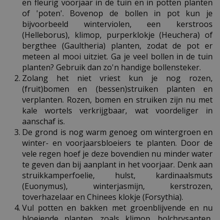
en fleurig voorjaar in de tuin en in potten planten
of 'poten'. Bovenop de bollen in pot kun je
bijvoorbeeld winterviolen, een kerstroos
(Helleborus), klimop, purperklokje (Heuchera) of
bergthee (Gaultheria) planten, zodat de pot er
meteen al mooi uitziet. Ga je veel bollen in de tuin
planten? Gebruik dan zo'n handige bollensteker.
Zolang het niet vriest kun je nog rozen,
(fruit)bomen en (bessen)struiken planten en
verplanten. Rozen, bomen en struiken zijn nu met
kale wortels verkrijgbaar, wat voordeliger in
aanschaf is.
De grond is nog warm genoeg om wintergroen en
winter- en voorjaarsbloeiers te planten. Door de
vele regen hoef je deze bovendien nu minder water
te geven dan bij aanplant in het voorjaar. Denk aan
struikkamperfoelie, hulst, kardinaalsmuts
(Euonymus), winterjasmijn, kerstrozen,
toverhazelaar en Chinees klokje (Forsythia).
Vul potten en bakken met groenblijvende en nu
bloeiende planten, zoals klimop, bolchrysanten,