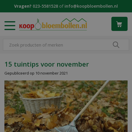
G
Vragen?
023-5581528
of
info@koopbloembollen.nl
a
n
a
a
r
c
o
n
t
15 tuintips voor november
e
Gepubliceerd op
10 november 2021
n
t