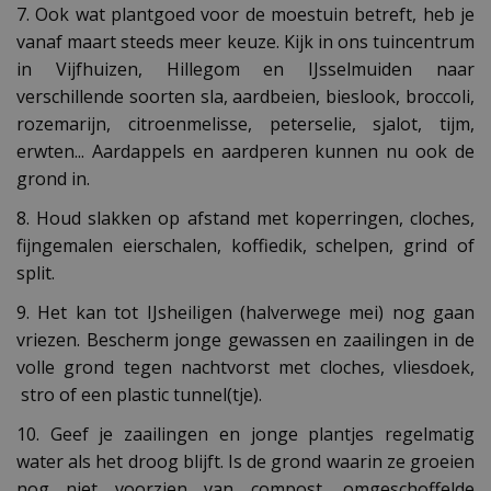
7. Ook wat plantgoed voor de moestuin betreft, heb je
vanaf maart steeds meer keuze. Kijk in ons tuincentrum
in Vijfhuizen, Hillegom en IJsselmuiden naar
verschillende soorten sla, aardbeien, bieslook, broccoli,
rozemarijn, citroenmelisse, peterselie, sjalot, tijm,
erwten... Aardappels en aardperen kunnen nu ook de
grond in.
8. Houd slakken op afstand met koperringen, cloches,
fijngemalen eierschalen, koffiedik, schelpen, grind of
split.
9. Het kan tot IJsheiligen (halverwege mei) nog gaan
vriezen. Bescherm jonge gewassen en zaailingen in de
volle grond tegen nachtvorst met cloches, vliesdoek,
stro of een plastic tunnel(tje).
10. Geef je zaailingen en jonge plantjes regelmatig
water als het droog blijft. Is de grond waarin ze groeien
nog niet voorzien van compost, omgeschoffelde