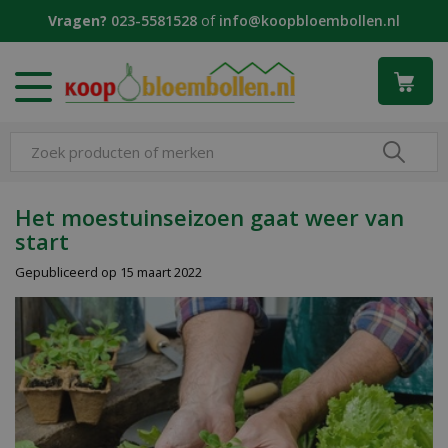
G
Vragen?
023-5581528
of
info@koopbloembollen.nl
a
n
a
a
r
c
o
n
t
Het moestuinseizoen gaat weer van
e
start
n
t
Gepubliceerd op
15 maart 2022