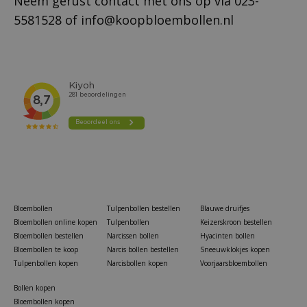
Neem gerust contact met ons op via
023-
5581528
of
info@koopbloembollen.nl
Bloembollen
Tulpenbollen bestellen
Blauwe druifjes
Bloembollen online kopen
Tulpenbollen
Keizerskroon bestellen
Bloembollen bestellen
Narcissen bollen
Hyacinten bollen
Bloembollen te koop
Narcis bollen bestellen
Sneeuwklokjes kopen
Tulpenbollen kopen
Narcisbollen kopen
Voorjaarsbloembollen
Bollen kopen
Bloembollen kopen