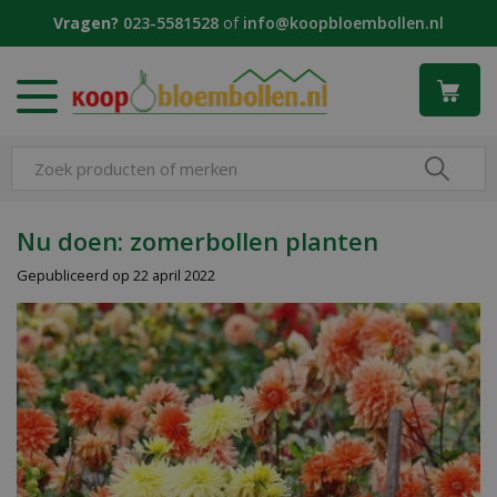
G
Vragen?
023-5581528
of
info@koopbloembollen.nl
a
n
a
a
r
c
o
n
t
Nu doen: zomerbollen planten
e
Gepubliceerd op
22 april 2022
n
t