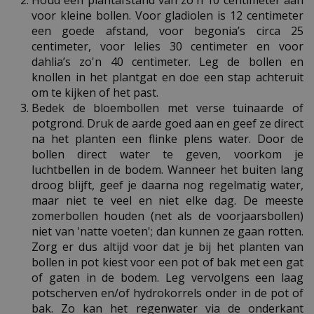
Houd een plantafstand van zo'n 10 centimeter aan
voor kleine bollen. Voor gladiolen is 12 centimeter
een goede afstand, voor begonia’s circa 25
centimeter, voor lelies 30 centimeter en voor
dahlia’s zo'n 40 centimeter. Leg de bollen en
knollen in het plantgat en doe een stap achteruit
om te kijken of het past.
Bedek de bloembollen met verse tuinaarde of
potgrond. Druk de aarde goed aan en geef ze direct
na het planten een flinke plens water. Door de
bollen direct water te geven, voorkom je
luchtbellen in de bodem. Wanneer het buiten lang
droog blijft, geef je daarna nog regelmatig water,
maar niet te veel en niet elke dag. De meeste
zomerbollen houden (net als de voorjaarsbollen)
niet van 'natte voeten'; dan kunnen ze gaan rotten.
Zorg er dus altijd voor dat je bij het planten van
bollen in pot kiest voor een pot of bak met een gat
of gaten in de bodem. Leg vervolgens een laag
potscherven en/of hydrokorrels onder in de pot of
bak. Zo kan het regenwater via de onderkant