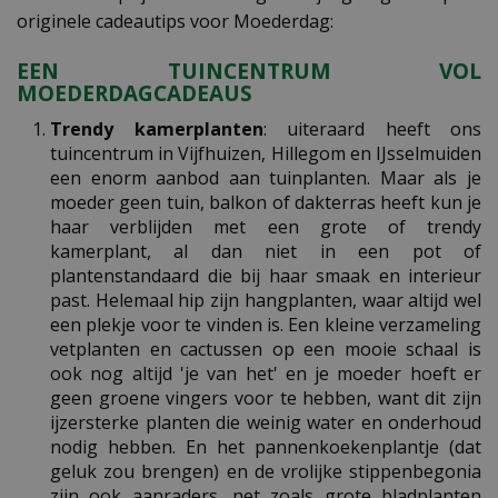
originele cadeautips voor Moederdag:
EEN TUINCENTRUM VOL
MOEDERDAGCADEAUS
Trendy kamerplanten
: uiteraard heeft ons
tuincentrum in Vijfhuizen, Hillegom en IJsselmuiden
een enorm aanbod aan tuinplanten. Maar als je
moeder geen tuin, balkon of dakterras heeft kun je
haar verblijden met een grote of trendy
kamerplant, al dan niet in een pot of
plantenstandaard die bij haar smaak en interieur
past. Helemaal hip zijn hangplanten, waar altijd wel
een plekje voor te vinden is. Een kleine verzameling
vetplanten en cactussen op een mooie schaal is
ook nog altijd 'je van het' en je moeder hoeft er
geen groene vingers voor te hebben, want dit zijn
ijzersterke planten die weinig water en onderhoud
nodig hebben. En het pannenkoekenplantje (dat
geluk zou brengen) en de vrolijke stippenbegonia
zijn ook aanraders, net zoals grote bladplanten