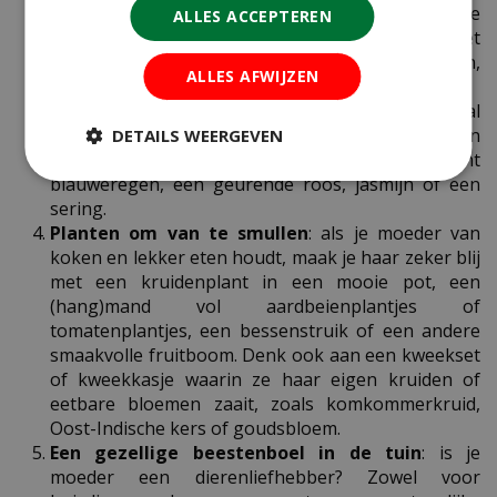
bloemschermen, is nog altijd een enorm populaire
ALLES ACCEPTEREN
tuinplant. Of kies voor een (herfst)anemoon met
jouw moeders naam, bijvoorbeeld Jasmijn,
ALLES AFWIJZEN
Margriet, Mirte, Iris of Rozemarijn.
Een plant met een heerlijke geur
: je moeder zal
veel langer genieten van een geurende plant dan
DETAILS WEERGEVEN
van parfum uit een flesje. Denk aan de klimplant
blauweregen, een geurende roos, jasmijn of een
sering.
Planten om van te smullen
: als je moeder van
koken en lekker eten houdt, maak je haar zeker blij
met een kruidenplant in een mooie pot, een
(hang)mand vol aardbeienplantjes of
tomatenplantjes, een bessenstruik of een andere
smaakvolle fruitboom. Denk ook aan een kweekset
of kweekkasje waarin ze haar eigen kruiden of
eetbare bloemen zaait, zoals komkommerkruid,
Oost-Indische kers of goudsbloem.
Een gezellige beestenboel in de tuin
: is je
moeder een dierenliefhebber? Zowel voor