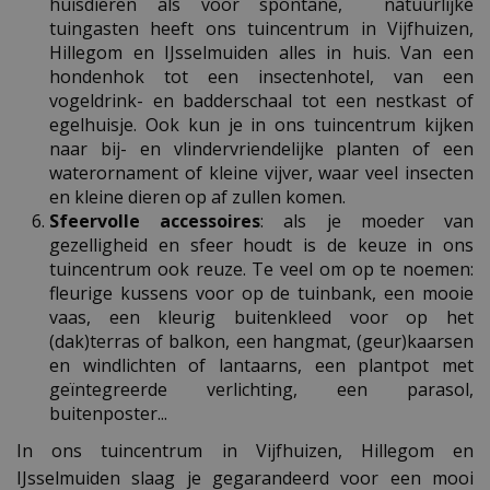
huisdieren als voor spontane, natuurlijke
tuingasten heeft ons tuincentrum in Vijfhuizen,
Hillegom en IJsselmuiden alles in huis. Van een
hondenhok tot een insectenhotel, van een
vogeldrink- en badderschaal tot een nestkast of
egelhuisje. Ook kun je in ons tuincentrum kijken
naar bij- en vlindervriendelijke planten of een
waterornament of kleine vijver, waar veel insecten
en kleine dieren op af zullen komen.
Sfeervolle accessoires
: als je moeder van
gezelligheid en sfeer houdt is de keuze in ons
tuincentrum ook reuze. Te veel om op te noemen:
fleurige kussens voor op de tuinbank, een mooie
vaas, een kleurig buitenkleed voor op het
(dak)terras of balkon, een hangmat, (geur)kaarsen
en windlichten of lantaarns, een plantpot met
geïntegreerde verlichting, een parasol,
buitenposter...
In ons tuincentrum in Vijfhuizen, Hillegom en
IJsselmuiden slaag je gegarandeerd voor een mooi