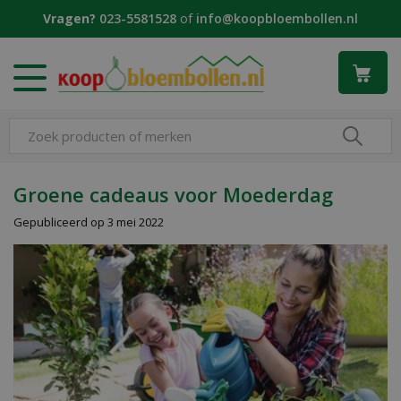
G
Vragen?
023-5581528
of
info@koopbloembollen.nl
a
n
a
a
r
c
o
n
t
Groene cadeaus voor Moederdag
e
Gepubliceerd op
3 mei 2022
n
t