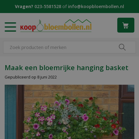
G
Vragen?
023-5581528
of
info@koopbloembollen.nl
a
n
a
a
r
c
o
n
t
Maak een bloemrijke hanging basket
e
Gepubliceerd op
8 juni 2022
n
t