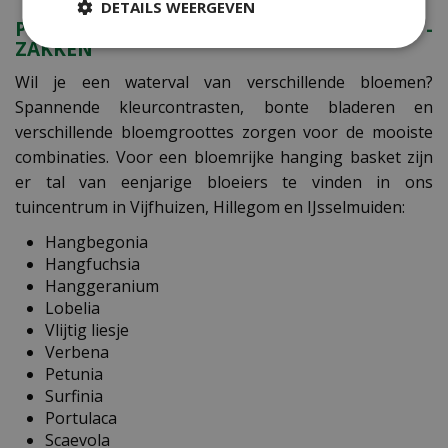
DETAILS WEERGEVEN
PLANTEN VOOR HANGMANDEN EN -
ZAKKEN
Wil je een waterval van verschillende bloemen?
Spannende kleurcontrasten, bonte bladeren en
verschillende bloemgroottes zorgen voor de mooiste
combinaties. Voor een bloemrijke hanging basket zijn
er tal van eenjarige bloeiers te vinden in ons
tuincentrum in Vijfhuizen, Hillegom en IJsselmuiden:
Hangbegonia
Hangfuchsia
Hanggeranium
Lobelia
Vlijtig liesje
Verbena
Petunia
Surfinia
Portulaca
Scaevola