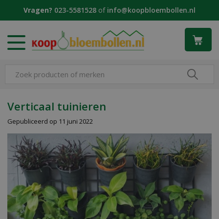
G
Vragen?
023-5581528
of
info@koopbloembollen.nl
a
n
a
a
r
c
o
n
t
Verticaal tuinieren
e
Gepubliceerd op
11 juni 2022
n
t