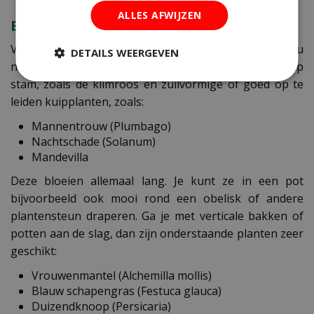
ALLES AFWIJZEN
BLOEMEN OP NIVEAU
Voor planten met bloemen van én op hoog niveau
DETAILS WEERGEVEN
neem je in ons tuincentrum een kijkje bij struiken op
stam, zoals de klimroos en zuilvormige of goed op te
leiden kuipplanten, zoals:
Mannentrouw (Plumbago)
Nachtschade (Solanum)
Mandevilla
Deze bloeien allemaal lang. Je kunt ze in een pot
bijvoorbeeld ook mooi rond een obelisk of andere
plantensteun draperen. Ga je met verticale bakken of
potten aan de slag, dan zijn onderstaande planten zeer
geschikt:
Vrouwenmantel (Alchemilla mollis)
Blauw schapengras (Festuca glauca)
Duizendknoop (Persicaria)