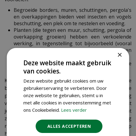
Begroeide borders, muren, schuttingen, pergola's
en overkappingen bieden veel insecten en vogels
beschutting, een plek om te nestelen en voeding.
Planten (die tegen een muur, schutting, pergola of
overkapping groeien) hebben een verkoelende
werking, in tegenstelling tot bijvoorbeeld (vooral
donkere, dus zwarte, antracietkleurige en
×
donkerbruine) tegels en stenen.
Deze website maakt gebruik
Planten nemen bovendien water op waardoor je
van cookies.
wateroverlast in jouw omgeving tegengaat.
Kortom: er zijn alleen maar voordelen wanneer je de
Deze website gebruikt cookies om uw
balkon-, gevel- of garagemuur, de schutting, de
gebruikerservaring te verbeteren. Door
onze website te gebruiken, stemt u in
pergola of pilaren van de veranda of overkapping
met alle cookies in overeenstemming met
voorziet van levend groen en een kleurrijk gordijn. Wist
ons Cookiebeleid.
Lees verder
je dat je er altijd wel ergens een plekje voor hebt, want
zo véél fleur en kleur als ze verticaal bieden, zó weinig
ruimte ze horizontaal (in de tuingrond of in een pot op
ALLES ACCEPTEREN
het balkon of terras) innemen.