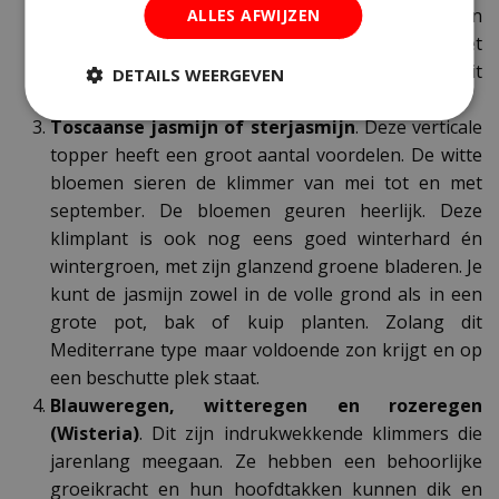
schaduw en koelte aan zijn 'voeten'. Een
ALLES AFWIJZEN
passiebloem kun je ook in een grote pot op het
balkon of terras planten. De passiebloem bloeit
DETAILS WEERGEVEN
maar liefst van juni tot diep in november.
Toscaanse jasmijn of sterjasmijn
. Deze verticale
topper heeft een groot aantal voordelen. De witte
bloemen sieren de klimmer van mei tot en met
september. De bloemen geuren heerlijk. Deze
klimplant is ook nog eens goed winterhard én
wintergroen, met zijn glanzend groene bladeren. Je
kunt de jasmijn zowel in de volle grond als in een
grote pot, bak of kuip planten. Zolang dit
Mediterrane type maar voldoende zon krijgt en op
een beschutte plek staat.
Blauweregen, witteregen en rozeregen
(Wisteria)
. Dit zijn indrukwekkende klimmers die
jarenlang meegaan. Ze hebben een behoorlijke
groeikracht en hun hoofdtakken kunnen dik en