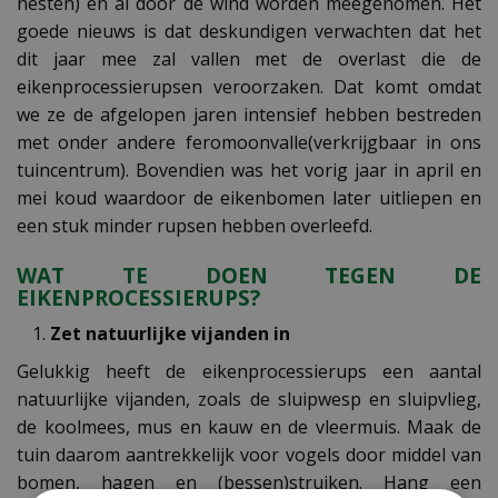
nesten) en al door de wind worden meegenomen. Het
goede nieuws is dat deskundigen verwachten dat het
dit jaar mee zal vallen met de overlast die de
eikenprocessierupsen veroorzaken. Dat komt omdat
we ze de afgelopen jaren intensief hebben bestreden
met onder andere feromoonvalle(verkrijgbaar in ons
tuincentrum). Bovendien was het vorig jaar in april en
mei koud waardoor de eikenbomen later uitliepen en
een stuk minder rupsen hebben overleefd.
WAT TE DOEN TEGEN DE
EIKENPROCESSIERUPS?
Zet natuurlijke vijanden in
Gelukkig heeft de eikenprocessierups een aantal
natuurlijke vijanden, zoals de sluipwesp en sluipvlieg,
de koolmees, mus en kauw en de vleermuis. Maak de
tuin daarom aantrekkelijk voor vogels door middel van
bomen, hagen en (bessen)struiken. Hang een