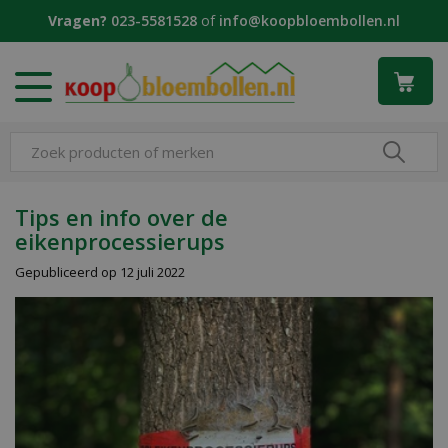
G
Vragen?
023-5581528
of
info@koopbloembollen.nl
a
n
a
a
r
c
o
n
t
Tips en info over de
e
eikenprocessierups
n
t
Gepubliceerd op
12 juli 2022