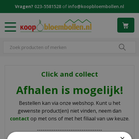
G
Vragen?
023-5581528
of
info@koopbloembollen.nl
a
n
a
a
r
c
o
n
t
e
Click and collect
n
t
Afhalen is mogelijk!
Bestellen kan via onze webshop. Kunt u het
gewenste product(en) niet vinden, neem dan
contact
op met ons of met het filiaal van uw keuze.
-----------------------------------
×