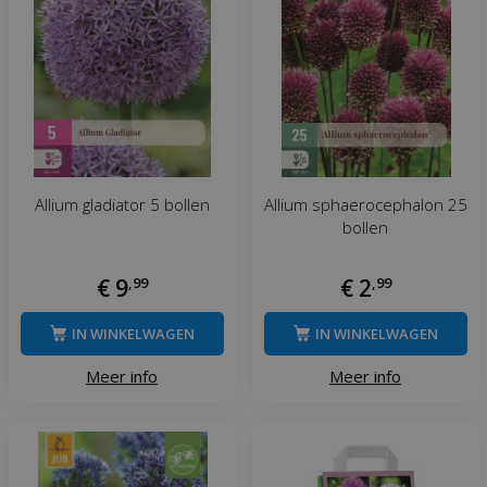
Allium gladiator 5 bollen
Allium sphaerocephalon 25
bollen
€
9
,
99
€
2
,
99
IN WINKELWAGEN
IN WINKELWAGEN
Meer info
Meer info