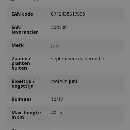
EAN code
8712438517556
EAN
308300
leverancier
Merk
Jub
Zaaien /
september t/m december
planten
buiten
Bloeitijd /
mei t/m juni
oogsttijd
Bolmaat
10/12
Max. hoogte
40 cm
in cm