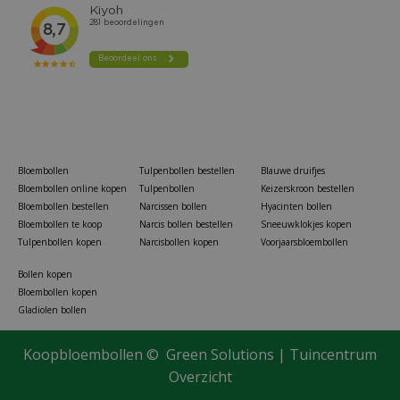
Bloembollen
Tulpenbollen bestellen
Blauwe druifjes
Bloembollen online kopen
Tulpenbollen
Keizerskroon bestellen
Bloembollen bestellen
Narcissen bollen
Hyacinten bollen
Bloembollen te koop
Narcis bollen bestellen
Sneeuwklokjes kopen
Tulpenbollen kopen
Narcisbollen kopen
Voorjaarsbloembollen
Bollen kopen
Bloembollen kopen
Gladiolen bollen
Koopbloembollen ©
Green Solutions
|
Tuincentrum
Overzicht
Allium schubertii 3 bollen