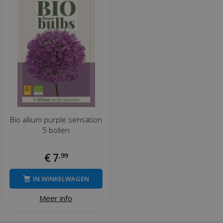
Bio allium purple sensation
5 bollen
€
7
,
99
IN WINKELWAGEN
Meer info