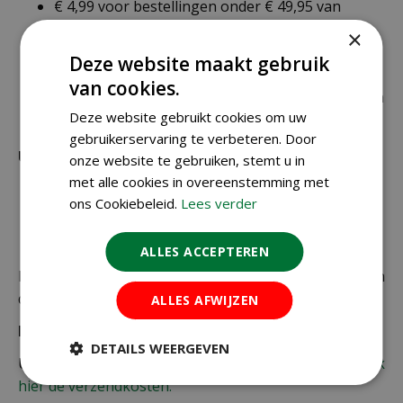
€ 4,99 voor bestellingen onder € 49,95 van
alleen kleine zakjes / doosjes zaden die via
×
brievenbuspost worden verzonden.
Deze website maakt gebruik
€ 6,99 voor bestellingen onder € 49,95 voor de
van cookies.
rest van de producten die via pakketpost worden
Deze website gebruikt cookies om uw
verzonden.
gebruikerservaring te verbeteren. Door
Uitzonderlijke verzendkosten
onze website te gebruiken, stemt u in
met alle cookies in overeenstemming met
Er word standaard € 4,99 verzendkosten
ons Cookiebeleid.
Lees verder
berekend op planten en producten die buiten de
maximale afmetingen vallen.
ALLES ACCEPTEREN
De juiste verzendkosten worden in de laatste stap van
de winkelwagen berekend.
ALLES AFWIJZEN
Bezorgkosten overige landen:
DETAILS WEERGEVEN
Uiteraard verzenden wij ook buiten Nederland,
bekijk
hier de verzendkosten.