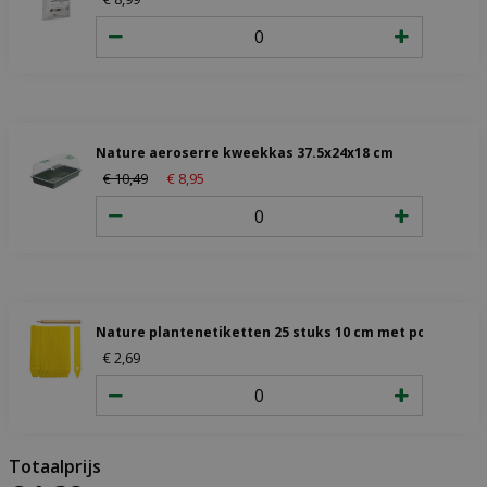
Nature aeroserre kweekkas 37.5x24x18 cm
€
10
,
49
€
8
,
95
Nature plantenetiketten 25 stuks 10 cm met potlood
€
2
,
69