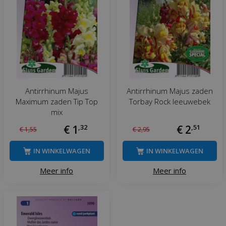
Antirrhinum Majus
Antirrhinum Majus zaden
Maximum zaden Tip Top
Torbay Rock leeuwebek
mix
€
1
,
32
€
2
,
51
€
1
,
55
€
2
,
95
IN WINKELWAGEN
IN WINKELWAGEN
Meer info
Meer info