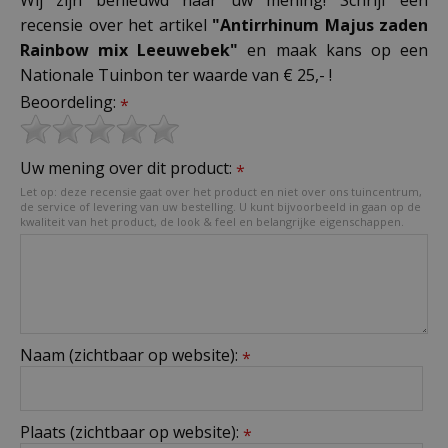
recensie over het artikel
"Antirrhinum Majus zaden
Rainbow mix Leeuwebek"
en maak kans op een
Nationale Tuinbon ter waarde van € 25,- !
Beoordeling:
*
Uw mening over dit product:
*
Let op: deze recensie gaat over het product en niet over ons tuincentrum,
de service of levering van uw bestelling. U kunt bijvoorbeeld in gaan op de
kwaliteit van het product, de look & feel en belangrijke eigenschappen.
Naam (zichtbaar op website):
*
Plaats (zichtbaar op website):
*