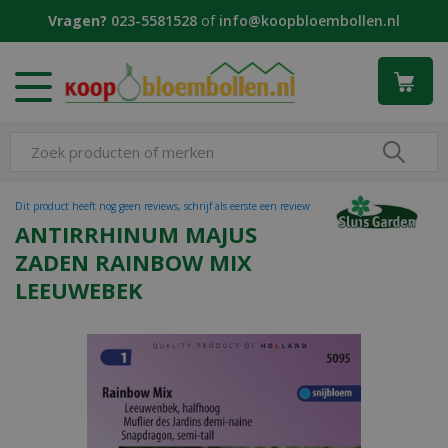
G
Vragen?
023-5581528
of
info@koopbloembollen.nl
a
n
a
a
r
c
o
n
t
Dit product heeft nog geen reviews, schrijf als eerste een review
e
ANTIRRHINUM MAJUS
n
ZADEN RAINBOW MIX
t
LEEUWEBEK