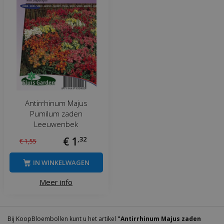
Antirrhinum Majus
Pumilum zaden
Leeuwenbek
€
1
,
32
€
1
,
55
IN WINKELWAGEN
Meer info
Bij KoopBloembollen kunt u het artikel
"Antirrhinum Majus zaden