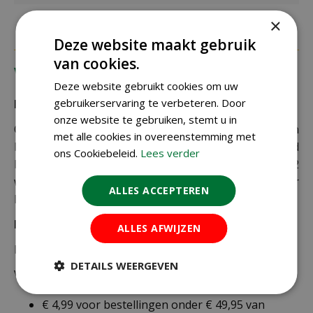
×
Deze website maakt gebruik
van cookies.
Verzending
Deze website gebruikt cookies om uw
gebruikerservaring te verbeteren. Door
Bezorging:
onze website te gebruiken, stemt u in
Om uw bestelling goed en veilig bij u thuis te laten
met alle cookies in overeenstemming met
bezorgen maken wij gebruik van PostNL. De levertijd
ons Cookiebeleid.
Lees verder
bedraagt doorgaans tussen de 1 en 2
werkdagen. Deze bezorgtijd geldt zowel voor
ALLES ACCEPTEREN
Nederland als België.
Bezorgkosten Nederland:
ALLES AFWIJZEN
Bestellingen van € 49,95 of meer verzenden wij gratis.
DETAILS WEERGEVEN
Voor een bestelling onder € 49,95 zijn er 2 tarieven:
€ 4,99 voor bestellingen onder € 49,95 van