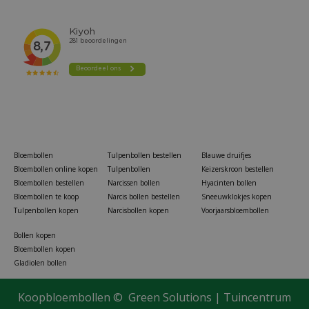
Bloembollen
Tulpenbollen bestellen
Blauwe druifjes
Bloembollen online kopen
Tulpenbollen
Keizerskroon bestellen
Bloembollen bestellen
Narcissen bollen
Hyacinten bollen
Bloembollen te koop
Narcis bollen bestellen
Sneeuwklokjes kopen
Tulpenbollen kopen
Narcisbollen kopen
Voorjaarsbloembollen
Bollen kopen
Bloembollen kopen
Gladiolen bollen
Aquilegia zaden McKana Giant Hybrids Akelei
Koopbloembollen ©
Green Solutions
|
Tuincentrum