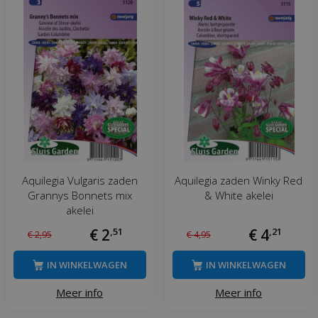
Aquilegia Vulgaris zaden
Aquilegia zaden Winky Red
Grannys Bonnets mix
& White akelei
akelei
€
2
,
51
€
4
,
21
€
2
,
95
€
4
,
95
IN WINKELWAGEN
IN WINKELWAGEN
Meer info
Meer info