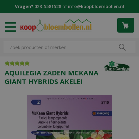
G
Vragen?
023-5581528
of
info@koopbloembollen.nl
a
n
a
a
r
c
o
n
t
e
AQUILEGIA ZADEN MCKANA
n
GIANT HYBRIDS AKELEI
t