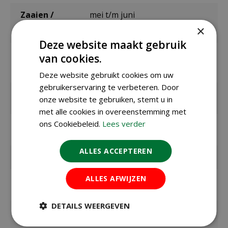
Zaaien /
mei t/m juni
planten
×
buiten
Deze website maakt gebruik
Zaaien /
maart t/m april
van cookies.
planten onder
glas / binnen
Deze website gebruikt cookies om uw
gebruikerservaring te verbeteren. Door
Bloeitijd /
juni t/m augustus
onze website te gebruiken, stemt u in
oogsttijd
met alle cookies in overeenstemming met
ons Cookiebeleid.
Lees verder
Max. hoogte
70 cm
in cm
ALLES ACCEPTEREN
Standplaats
zon
ALLES AFWIJZEN
Zaaitemperat
ca. 18ºC
uur
DETAILS WEERGEVEN
Kiemduur in
ca. 21 dagen
dagen