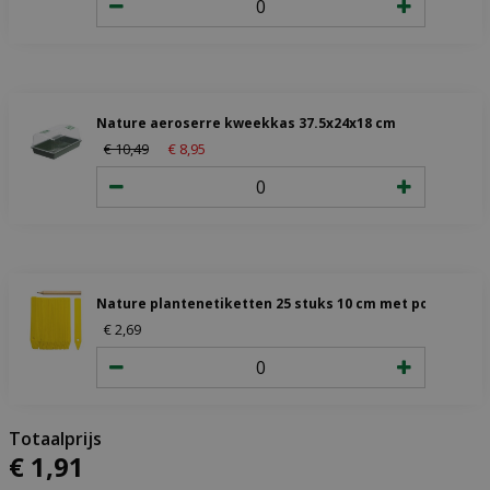
Nature aeroserre kweekkas 37.5x24x18 cm
€
10
,
49
€
8
,
95
Nature plantenetiketten 25 stuks 10 cm met potlood
€
2
,
69
€
1
,
91