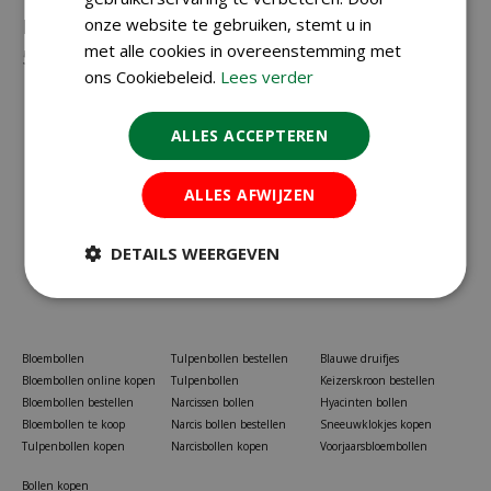
Neem gerust contact met ons op via
onze website te gebruiken, stemt u in
023-
met alle cookies in overeenstemming met
5581528
of
info@koopbloembollen.nl
ons Cookiebeleid.
Lees verder
ALLES ACCEPTEREN
ALLES AFWIJZEN
DETAILS WEERGEVEN
Bloembollen
Tulpenbollen bestellen
Blauwe druifjes
Bloembollen online kopen
Tulpenbollen
Keizerskroon bestellen
Bloembollen bestellen
Narcissen bollen
Hyacinten bollen
Bloembollen te koop
Narcis bollen bestellen
Sneeuwklokjes kopen
Tulpenbollen kopen
Narcisbollen kopen
Voorjaarsbloembollen
Bollen kopen