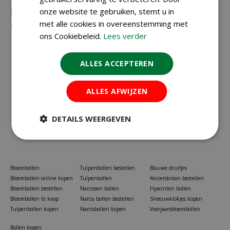
Neem gerust contact met ons op via
onze website te gebruiken, stemt u in
023-
met alle cookies in overeenstemming met
5581528
of
info@koopbloembollen.nl
ons Cookiebeleid.
Lees verder
ALLES ACCEPTEREN
ALLES AFWIJZEN
DETAILS WEERGEVEN
Bloembollen
Tulpenbollen bestellen
Blauwe druifjes
Bloembollen online kopen
Tulpenbollen
Keizerskroon bestellen
Bloembollen bestellen
Narcissen bollen
Hyacinten bollen
Bloembollen te koop
Narcis bollen bestellen
Sneeuwklokjes kopen
Tulpenbollen kopen
Narcisbollen kopen
Voorjaarsbloembollen
Bollen kopen