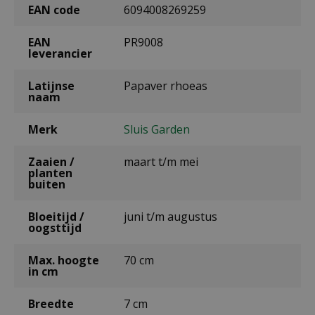
EAN code
6094008269259
EAN
PR9008
leverancier
Latijnse
Papaver rhoeas
naam
Merk
Sluis Garden
Zaaien /
maart t/m mei
planten
buiten
Bloeitijd /
juni t/m augustus
oogsttijd
Max. hoogte
70 cm
in cm
Breedte
7 cm