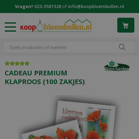
G
Vragen?
023-5581528
of
info@koopbloembollen.nl
a
n
a
a
r
c
o
n
t
e
CADEAU PREMIUM
n
KLAPROOS (100 ZAKJES)
t