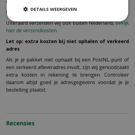
de winkelwagen berekend.
DETAILS WEERGEVEN
Bezorgkosten overige landen:
Uiteraard verzenden wij ook buiten Nederland,
bekijk
hier de verzendkosten.
Let op: extra kosten bij niet ophalen of verkeerd
adres
Als je je pakket niet ophaalt bij een PostNL-punt of
een verkeerd afleveradres invult, zijn wij genoodzaakt
extra kosten in rekening te brengen. Controleer
daarom altijd goed je adresgegevens voordat je je
bestelling plaatst.
Recensies