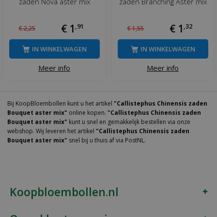
zaden Nova aster mix
zaden Branching Aster mix
€
1
,
91
€
1
,
32
€
2
,
25
€
1
,
55
IN WINKELWAGEN
IN WINKELWAGEN
Meer info
Meer info
Bij KoopBloembollen kunt u het artikel
"Callistephus Chinensis zaden
Bouquet aster mix"
online kopen.
"Callistephus Chinensis zaden
Bouquet aster mix"
kunt u snel en gemakkelijk bestellen via onze
webshop. Wij leveren het artikel
"Callistephus Chinensis zaden
Bouquet aster mix"
snel bij u thuis af via PostNL.
Koopbloembollen.nl