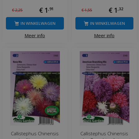
€
1
,
91
€
1
,
32
€
2
,
25
€
1
,
55
IN WINKELWAGEN
IN WINKELWAGEN
Meer info
Meer info
Callistephus Chinensis
Callistephus Chinensis