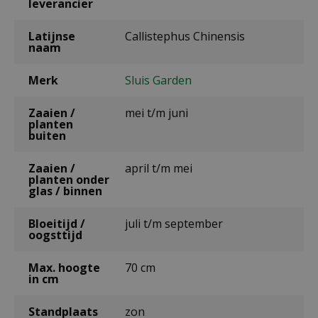
leverancier
Latijnse
Callistephus Chinensis
naam
Merk
Sluis Garden
Zaaien /
mei t/m juni
planten
buiten
Zaaien /
april t/m mei
planten onder
glas / binnen
Bloeitijd /
juli t/m september
oogsttijd
Max. hoogte
70 cm
in cm
Standplaats
zon