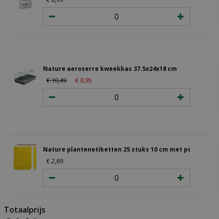
Nature aeroserre kweekkas 37.5x24x18 cm
€
10
,
49
€
8
,
95
Nature plantenetiketten 25 stuks 10 cm met potlood
€
2
,
69