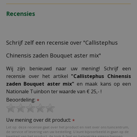
Recensies
Schrijf zelf een recensie over "Callistephus
Chinensis zaden Bouquet aster mix"
Wij zijn benieuwd naar uw mening! Schrijf een
recensie over het artikel
"Callistephus Chinensis
zaden Bouquet aster mix"
en maak kans op een
Nationale Tuinbon ter waarde van € 25,- !
Beoordeling:
*
Uw mening over dit product:
*
Let op: deze recensie gaat over het product en niet over ons tuincentrum,
de service of levering van uw bestelling. U kunt bijvoorbeeld in gaan op de
kwaliteit van het product, de look & feel en belangrijke eigenschappen.