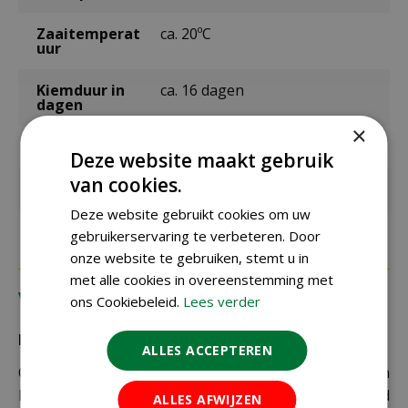
Zaaitemperat
ca. 20ºC
uur
Kiemduur in
ca. 16 dagen
dagen
×
Inhoud
0,6 gram
Deze website maakt gebruik
van cookies.
Kleur
mix
Deze website gebruikt cookies om uw
gebruikerservaring te verbeteren. Door
onze website te gebruiken, stemt u in
met alle cookies in overeenstemming met
Verzending
ons Cookiebeleid.
Lees verder
Bezorging:
ALLES ACCEPTEREN
Om uw bestelling goed en veilig bij u thuis te laten
bezorgen maken wij gebruik van PostNL. De levertijd
ALLES AFWIJZEN