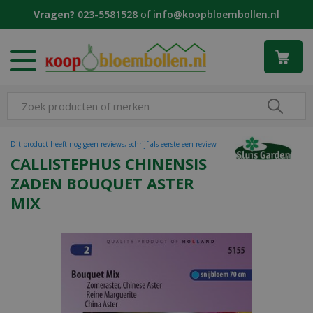
G
Vragen?
023-5581528
of
info@koopbloembollen.nl
a
n
a
a
r
c
o
n
t
Dit product heeft nog geen reviews, schrijf als eerste een review
e
CALLISTEPHUS CHINENSIS
n
ZADEN BOUQUET ASTER
t
MIX